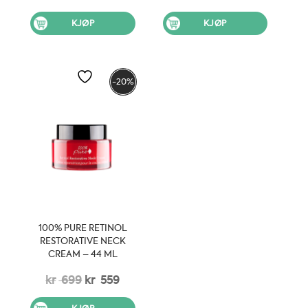
pris
pris
pris
pris
KJØP
KJØP
var:
er:
var:
er:
kr 625.
kr 500.
kr 829.
kr 663.
-20%
100% PURE RETINOL
RESTORATIVE NECK
CREAM – 44 ML
Opprinnelig
Nåværende
kr
699
kr
559
pris
pris