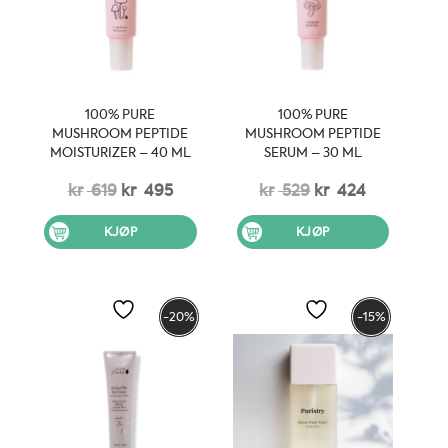
100% PURE
100% PURE
MUSHROOM PEPTIDE
MUSHROOM PEPTIDE
MOISTURIZER – 40 ML
SERUM – 30 ML
Opprinnelig
Nåværende
Opprinnelig
Nåværen
kr
619
kr
495
kr
529
kr
424
pris
pris
pris
pris
KJØP
KJØP
var:
er:
var:
er:
kr 619.
kr 495.
kr 529.
kr 424.
-20%
-15%