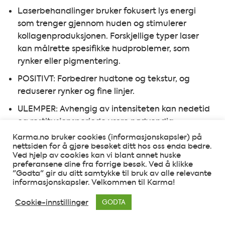
Laserbehandlinger bruker fokusert lys energi
som trenger gjennom huden og stimulerer
kollagenproduksjonen. Forskjellige typer laser
kan målrette spesifikke hudproblemer, som
rynker eller pigmentering.
POSITIVT: Forbedrer hudtone og tekstur, og
reduserer rynker og fine linjer.
ULEMPER: Avhengig av intensiteten kan nedetid
og restitusjonsperiode være nødvendig.
Solbeskyttelse er avgjørende etter
Karma.no bruker cookies (informasjonskapsler) på
behandlingen.
nettsiden for å gjøre besøket ditt hos oss enda bedre.
Ved hjelp av cookies kan vi blant annet huske
preferansene dine fra forrige besøk. Ved å klikke
Mikro needling.
"Godta" gir du ditt samtykke til bruk av alle relevante
informasjonskapsler. Velkommen til Karma!
Små nåler skaper mikro-skader i huden, som
Cookie-innstillinger
utløser kroppens naturlige healingsprosess og
GODTA
kollagenproduksjon.