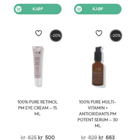
pris
pris
pris
pris
KJØP
KJØP
var:
er:
var:
er:
kr 559.
kr 448.
kr 699.
kr 559.
-20%
-20%
100% PURE RETINOL
100% PURE MULTI-
PM EYE CREAM – 15
VITAMIN +
ML
ANTIOXIDANTS PM
POTENT SERUM – 30
ML
Opprinnelig
Nåværende
Opprinnelig
Nåværen
kr
625
kr
500
kr
829
kr
663