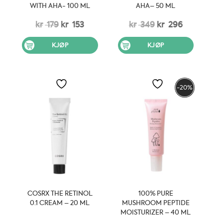
WITH AHA- 100 ML
AHA– 50 ML
Opprinnelig
Nåværende
Opprinnelig
Nåværen
kr
179
kr
153
kr
349
kr
296
pris
pris
pris
pris
KJØP
KJØP
var:
er:
var:
er:
kr 179.
kr 153.
kr 349.
kr 296.
-20%
COSRX THE RETINOL
100% PURE
0.1 CREAM – 20 ML
MUSHROOM PEPTIDE
MOISTURIZER – 40 ML