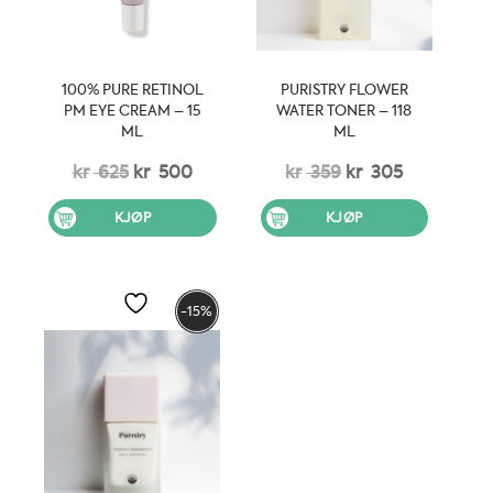
100% PURE RETINOL
PURISTRY FLOWER
PM EYE CREAM – 15
WATER TONER – 118
ML
ML
Opprinnelig
Nåværende
Opprinnelig
Nåværen
kr
625
kr
500
kr
359
kr
305
pris
pris
pris
pris
KJØP
KJØP
var:
er:
var:
er:
kr 625.
kr 500.
kr 359.
kr 305.
-15%