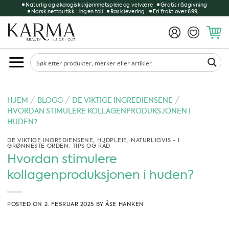
Skip
Naturlig og økologisk skjønnhetspleie og velvære
Gratis rådgivning
Norsk nettbutikk - ingen toll
Rask levering
Fri frakt over 699,-
to
content
/
/
/
HJEM
BLOGG
DE VIKTIGE INGREDIENSENE
HVORDAN STIMULERE KOLLAGENPRODUKSJONEN I
HUDEN?
DE VIKTIGE INGREDIENSENE
,
HUDPLEIE
,
NATURLIGVIS - I
GRØNNESTE ORDEN
,
TIPS OG RÅD
Hvordan stimulere
kollagenproduksjonen i huden?
POSTED ON
2. FEBRUAR 2025
BY
ÅSE HANKEN