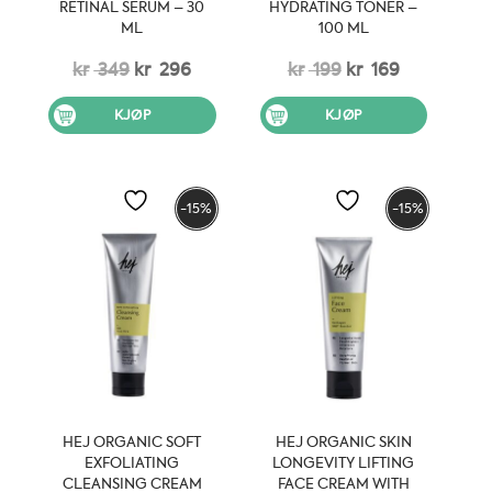
RETINAL SERUM – 30
HYDRATING TONER –
ML
100 ML
Opprinnelig
Nåværende
Opprinnelig
Nåværend
kr
349
kr
296
kr
199
kr
169
pris
pris
pris
pris
KJØP
KJØP
var:
er:
var:
er:
kr 349.
kr 296.
kr 199.
kr 169.
-15%
-15%
HEJ ORGANIC SOFT
HEJ ORGANIC SKIN
EXFOLIATING
LONGEVITY LIFTING
CLEANSING CREAM
FACE CREAM WITH