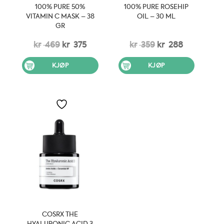
100% PURE 50%
100% PURE ROSEHIP
VITAMIN C MASK – 38
OIL – 30 ML
GR
Opprinnelig
Nåværende
Opprinnelig
Nåværen
kr
469
kr
375
kr
359
kr
288
pris
pris
pris
pris
KJØP
KJØP
var:
er:
var:
er:
kr 469.
kr 375.
kr 359.
kr 288.
COSRX THE
HYALURONIC ACID 3