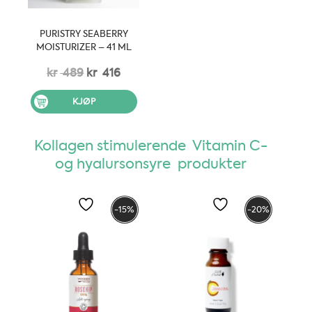
PURISTRY SEABERRY
MOISTURIZER – 41 ML
Opprinnelig
Nåværende
kr
489
kr
416
pris
pris
KJØP
var:
er:
kr 489.
kr 416.
Kollagen stimulerende Vitamin C-
og hyalursonsyre produkter
-15%
-20%