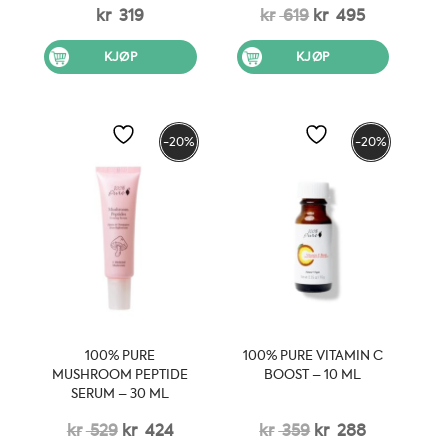
Opprinnelig
Nåværen
kr
319
kr
619
kr
495
pris
pris
KJØP
KJØP
var:
er:
kr 619.
kr 495.
-20%
-20%
100% PURE
100% PURE VITAMIN C
MUSHROOM PEPTIDE
BOOST – 10 ML
SERUM – 30 ML
Opprinnelig
Nåværende
Opprinnelig
Nåværen
kr
529
kr
424
kr
359
kr
288