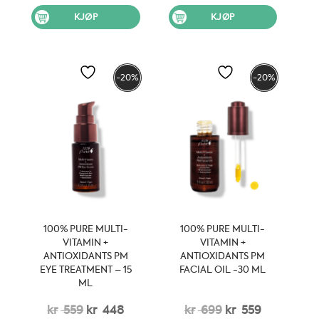
pris
pris
pris
pris
KJØP
KJØP
var:
er:
var:
er:
kr 529.
kr 424.
kr 359.
kr 288.
-20%
-20%
100% PURE MULTI-
100% PURE MULTI-
VITAMIN +
VITAMIN +
ANTIOXIDANTS PM
ANTIOXIDANTS PM
EYE TREATMENT – 15
FACIAL OIL -30 ML
ML
Opprinnelig
Nåværende
Opprinnelig
Nåværen
kr
559
kr
448
kr
699
kr
559