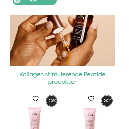
KJØP
var:
er:
kr 699.
kr 559.
Kollagen stimulerende Peptide
produkter
-20%
-20%