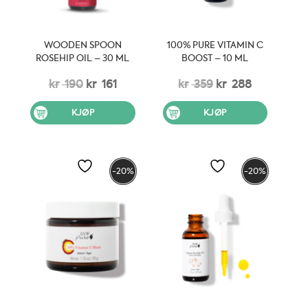
WOODEN SPOON
100% PURE VITAMIN C
ROSEHIP OIL – 30 ML
BOOST – 10 ML
Opprinnelig
Nåværende
Opprinnelig
Nåværen
kr
190
kr
161
kr
359
kr
288
pris
pris
pris
pris
KJØP
KJØP
var:
er:
var:
er:
kr 190.
kr 161.
kr 359.
kr 288.
-20%
-20%