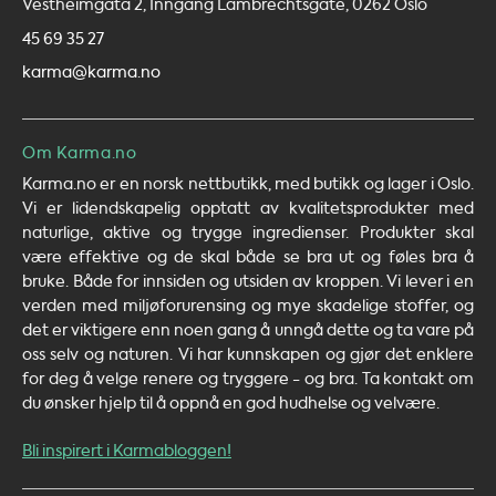
Vestheimgata 2, Inngang Lambrechtsgate, 0262 Oslo
45 69 35 27
karma@karma.no
Om Karma.no
Karma.no er en norsk nettbutikk, med butikk og lager i Oslo.
Vi er lidendskapelig opptatt av kvalitetsprodukter med
naturlige, aktive og trygge ingredienser. Produkter skal
være effektive og de skal både se bra ut og føles bra å
bruke. Både for innsiden og utsiden av kroppen. Vi lever i en
verden med miljøforurensing og mye skadelige stoffer, og
det er viktigere enn noen gang å unngå dette og ta vare på
oss selv og naturen. Vi har kunnskapen og gjør det enklere
for deg å velge renere og tryggere - og bra. Ta kontakt om
du ønsker hjelp til å oppnå en god hudhelse og velvære.
Bli inspirert i Karmabloggen!