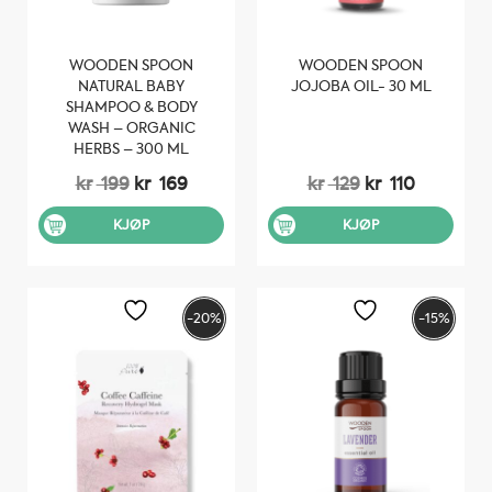
WOODEN SPOON
WOODEN SPOON
NATURAL BABY
JOJOBA OIL- 30 ML
SHAMPOO & BODY
WASH – ORGANIC
HERBS – 300 ML
Opprinnelig
Nåværende
Opprinnelig
Nåvære
kr
199
kr
169
kr
129
kr
110
pris
pris
pris
pris
var:
er:
var:
er:
KJØP
KJØP
kr 199.
kr 169.
kr 129.
kr 110.
-20%
-15%