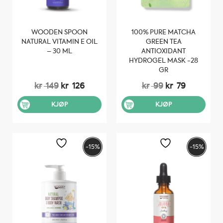
WOODEN SPOON
100% PURE MATCHA
NATURAL VITAMIN E OIL
GREEN TEA
– 30 ML
ANTIOXIDANT
HYDROGEL MASK -28
GR
Opprinnelig
Nåværende
Opprinnelig
Nåværen
kr
149
kr
126
kr
99
kr
79
pris
pris
pris
pris
var:
er:
var:
er:
KJØP
KJØP
kr 149.
kr 126.
kr 99.
kr 79.
-15%
-15%