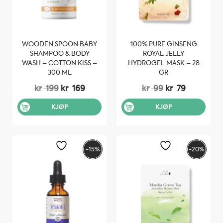
WOODEN SPOON BABY
100% PURE GINSENG
SHAMPOO & BODY
ROYAL JELLY
WASH – COTTON KISS –
HYDROGEL MASK – 28
300 ML
GR
Opprinnelig
Nåværende
Opprinnelig
Nåværen
kr
199
kr
169
kr
99
kr
79
pris
pris
pris
pris
var:
er:
var:
er:
KJØP
KJØP
kr 199.
kr 169.
kr 99.
kr 79.
-15%
-20%