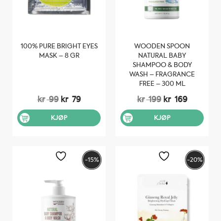
100% PURE BRIGHT EYES
WOODEN SPOON
MASK – 8 GR
NATURAL BABY
SHAMPOO & BODY
WASH – FRAGRANCE
FREE – 300 ML
Opprinnelig
Nåværende
Opprinnelig
Nåvære
kr
99
kr
79
kr
199
kr
169
pris
pris
pris
pris
var:
er:
var:
er:
KJØP
KJØP
kr 99.
kr 79.
kr 199.
kr 169.
-15%
-20%