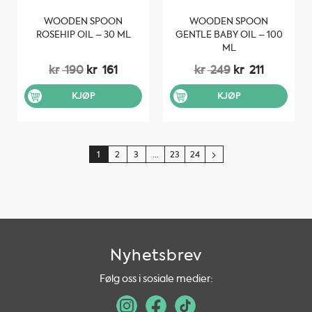
WOODEN SPOON
WOODEN SPOON
ROSEHIP OIL – 30 ML
GENTLE BABY OIL – 100
ML
Opprinnelig
Nåværende
Opprinnelig
Nåvære
kr
190
kr
161
kr
249
kr
211
pris
pris
pris
pris
var:
er:
var:
er:
KJØP
KJØP
kr 190.
kr 161.
kr 249.
kr 211.
1
2
3
…
23
24
Nyhetsbrev
Følg oss i sosiale medier: