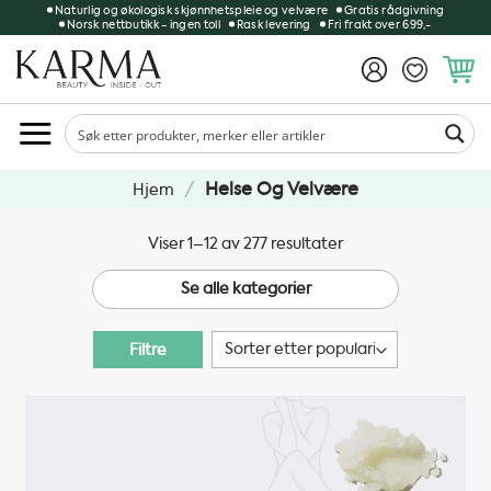
Skip
Naturlig og økologisk skjønnhetspleie og velvære
Gratis rådgivning
Norsk nettbutikk - ingen toll
Rask levering
Fri frakt over 699,-
to
content
/
Helse Og Velvære
Hjem
Sortert
Viser 1–12 av 277 resultater
etter
Se alle kategorier
propularitet
Filtre