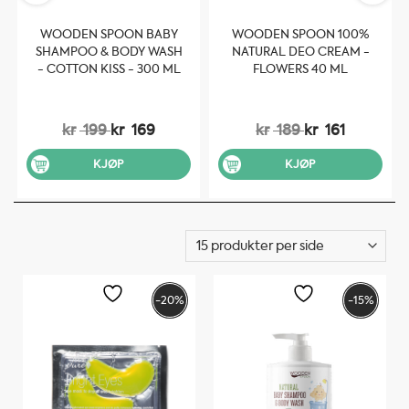
WOODEN SPOON BABY
WOODEN SPOON 100%
SHAMPOO & BODY WASH
NATURAL DEO CREAM -
- COTTON KISS - 300 ML
FLOWERS 40 ML
kr
199
kr
169
kr
189
kr
161
KJØP
KJØP
-20%
-15%