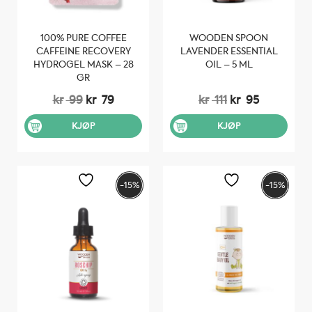
100% PURE COFFEE
WOODEN SPOON
CAFFEINE RECOVERY
LAVENDER ESSENTIAL
HYDROGEL MASK – 28
OIL – 5 ML
GR
Opprinnelig
Nåværende
Opprinnelig
Nåværen
kr
99
kr
79
kr
111
kr
95
pris
pris
pris
pris
var:
er:
var:
er:
KJØP
KJØP
kr 99.
kr 79.
kr 111.
kr 95.
-15%
-15%