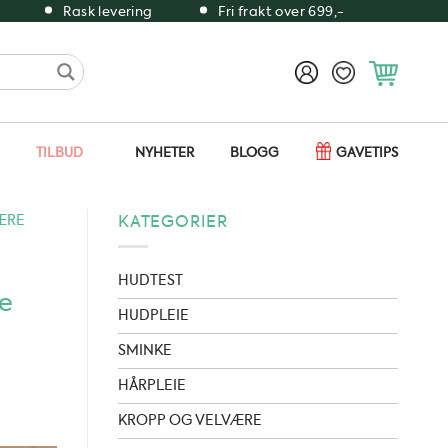
Rask levering
Fri frakt over 699,-
TILBUD
NYHETER
BLOGG
GAVETIPS
VÆRE
KATEGORIER
HUDTEST
re
HUDPLEIE
SMINKE
HÅRPLEIE
KROPP OG VELVÆRE