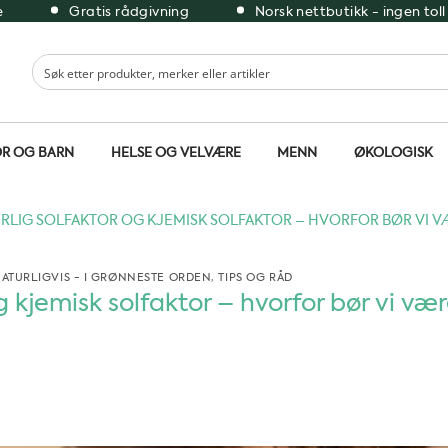
e
Gratis rådgivning
Norsk nettbutikk - ingen toll
R OG BARN
HELSE OG VELVÆRE
MENN
ØKOLOGISK
RLIG SOLFAKTOR OG KJEMISK SOLFAKTOR – HVORFOR BØR VI 
ATURLIGVIS - I GRØNNESTE ORDEN
,
TIPS OG RÅD
g kjemisk solfaktor – hvorfor bør vi væ