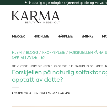
Skip
Naturlig og økologisk skjønnhetspleie og velvær
to
content
MERKER
HUDPLEIE
HÅRPLEIE
SMINKE
MO
/
/
/
HJEM
BLOGG
KROPPSPLEIE
FORSKJELLEN PÅ NATU
OPPTATT AV DETTE?
DE VIKTIGE INGREDIENSENE
,
KROPPSPLEIE
,
NATURLIG SOLKREM
,
N
Forskjellen på naturlig solfaktor o
opptatt av dette?
POSTED ON
4. JUNI 2025
BY
ÅSE HANKEN