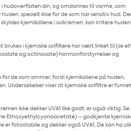
 i hudoverflaten din, og omdannes til varme, som
r huden, spesielt ikke for de som har sensitiv hud. De
kyldes kjemikaliene i solkremen, kan irritere huden
brukes i kjemiske solfiltere har vært linket til (se et
alate og octinoxate) hormonforstyrrelser og
ge for de som ammer, fordi kjemikaliene på huden,
 Undersøkelser viser at kjemiske solfiltre er funnet 
emen ikke dekker UVA1 like godt, er også viktig. Se 
e Ethoxyethylcyanoacetate) – godkjente kjemisk
e er fotostabile og dekker også UVA1. De kan ha uli