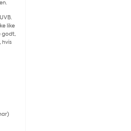
en.
 UVB.
e like
 godt,
 hvis
har)