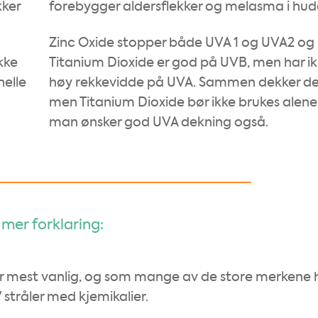
kker
forebygger aldersflekker og melasma i hud
Zinc Oxide stopper både UVA 1 og UVA2 og
ikke
Titanium Dioxide er god på UVB, men har ikk
nelle
høy rekkevidde på UVA. Sammen dekker de
men Titanium Dioxide bør ikke brukes alene,
man ønsker god UVA dekning også.
 mer forklaring:
m er mest vanlig, og som mange av de store merkene 
V stråler med kjemikalier.