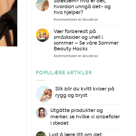
Soleksem- hva er det,
gir
hvordan unngå det- og
hudproblemer
hva hjelper?
og
for
Kommentarer er skrudd av
uren
Soleksem-
hud
hva
Vær forberedt på
er
småskader og uhell i
det,
sommer – Se våre Sommer
hvordan
Beauty Hacks
unngå
det-
for
Kommentarer er skrudd av
og
Vær
hva
forberedt
hjelper?
på
POPULÆRE ARTIKLER
småskader
og
uhell
Slik blir du kvitt kviser på
i
rygg og bryst
sommer
–
Se
Utgåtte produkter og
våre
merker, se hvilke vi anbefaler
Sommer
i stedet
Beauty
Hacks
Lyst å lære litt om det