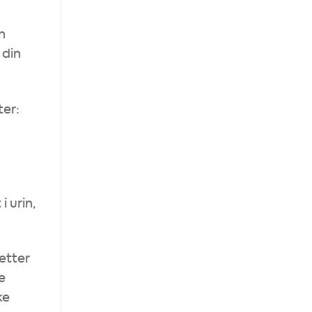
n
 din
ter:
i urin,
etter
e
ke