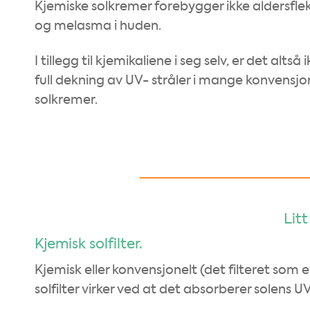
Kjemiske solkremer forebygger ikke aldersfle
og melasma i huden.
I tillegg til kjemikaliene i seg selv, er det altså 
full dekning av UV- stråler i mange konvensjo
solkremer.
Litt
Kjemisk solfilter.
Kjemisk eller konvensjonelt (det filteret so
solfilter virker ved at det absorberer solens U