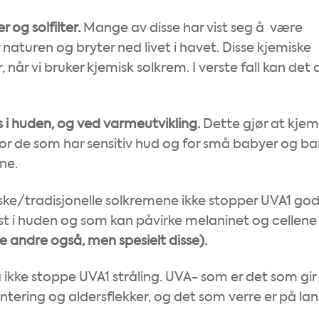
r og solfilter.
Mange av disse har vist seg å være
naturen og bryter ned livet i havet. Disse kjemiske
 når vi bruker kjemisk solkrem. I verste fall kan det 
s i huden, og ved varmeutvikling.
Dette gjør at kjem
t for de som har sensitiv hud og for små babyer og ba
ne.
iske/tradisjonelle solkremene ikke stopper UVA1 god
st i huden og som kan påvirke melaninet og cellene
de andre også, men spesielt disse).
 ikke stoppe UVA1 stråling. UVA- som er det som gir
tering og aldersflekker, og det som verre er på lang