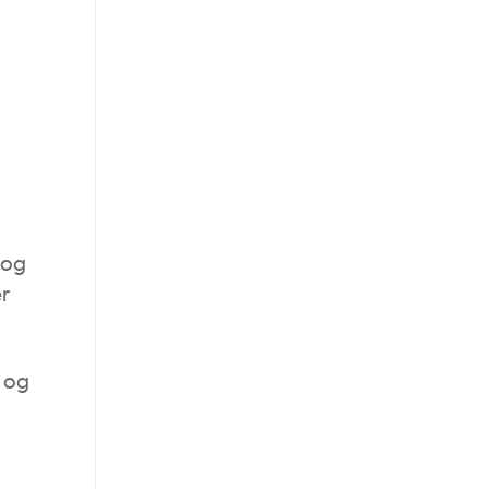
 og
r
n og