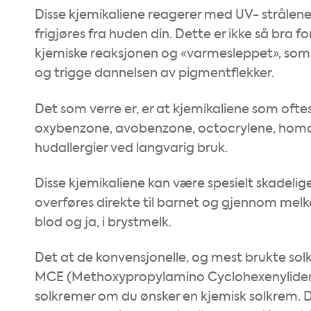
Disse kjemikaliene reagerer med UV- strålene
frigjøres fra huden din. Dette er ikke så bra fo
kjemiske reaksjonen og «varmesleppet», som s
og trigge dannelsen av pigmentflekker.
Det som verre er, er at kjemikaliene som oftest 
oxybenzone, avobenzone, octocrylene, homos
hudallergier ved langvarig bruk.
Disse kjemikaliene kan være spesielt skadeli
overføres direkte til barnet og gjennom melken.
blod og ja, i brystmelk.
Det at de konvensjonelle, og mest brukte solkr
MCE (Methoxypropylamino Cyclohexenyliden
solkremer om du ønsker en kjemisk solkrem. D