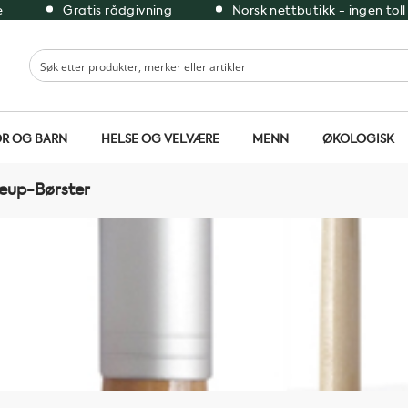
e
Gratis rådgivning
Norsk nettbutikk - ingen toll
R OG BARN
HELSE OG VELVÆRE
MENN
ØKOLOGISK
up-Børster