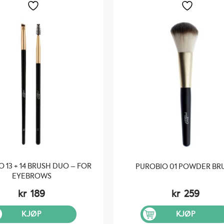
 13 + 14 BRUSH DUO – FOR
PUROBIO 01 POWDER BR
EYEBROWS
kr
189
kr
259
KJØP
KJØP