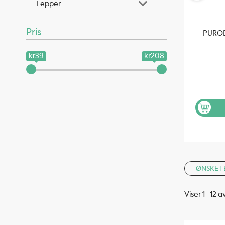
Lepper
Pris
PUROB
kr39
kr208
ØNSKET 
Viser 1–12 a
Sortert
etter
propularitet