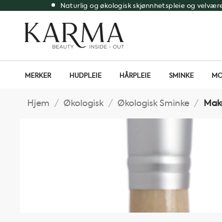
Skip
Naturlig og økologisk skjønnhetspleie og velvær
to
content
MERKER
HUDPLEIE
HÅRPLEIE
SMINKE
MO
Hjem
/
Økologisk
/
Økologisk Sminke
/
Make