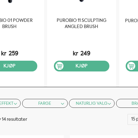
IO 01 POWDER
PUROBIO 11 SCULPTING
PUROB
BRUSH
ANGLED BRUSH
kr
259
kr
249
KJØP
KJØP
EFFEKT
FARGE
NATURLIG VALG
BR
v 14 resultater