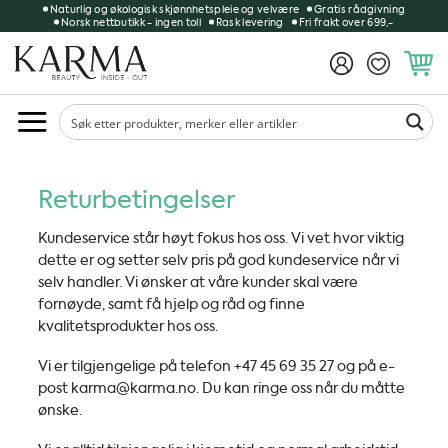
Skip
Naturlig og økologisk skjønnhetspleie og velvære
Gratis rådgivning
Norsk nettbutikk - ingen toll
Rask levering
Fri frakt over 699,-
to
content
Returbetingelser
Kundeservice står høyt fokus hos oss. Vi vet hvor viktig
dette er og setter selv pris på god kundeservice når vi
selv handler. Vi ønsker at våre kunder skal være
fornøyde, samt få hjelp og råd og finne
kvalitetsprodukter hos oss.
Vi er tilgjengelige på telefon +47 45 69 35 27 og på e-
post
karma@karma.no
. Du kan ringe oss når du måtte
ønske.