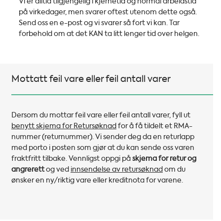
Vi er alltid tilgjengelig i kjernetid og normal arbeidstid
på virkedager, men svarer oftest utenom dette også.
Send oss en e-post og vi svarer så fort vi kan. Tar
forbehold om at det KAN ta litt lenger tid over helgen.
Mottatt feil vare eller feil antall varer
Dersom du mottar feil vare eller feil antall varer, fyll ut
benytt skjema for Retursøknad
for å få tildelt et RMA-
nummer (returnummer). Vi sender deg da en returlapp
med porto i posten som gjør at du kan sende oss varen
fraktfritt tilbake. Vennligst oppgi på
skjema for retur og
angrerett
og ved
innsendelse av retursøknad
om du
ønsker en ny/riktig vare eller kreditnota for varene.