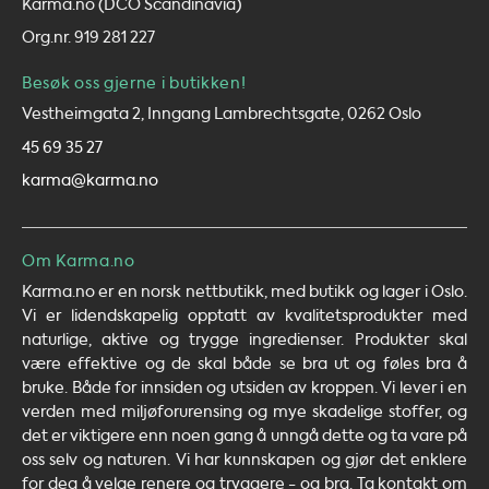
Karma.no (DCO Scandinavia)
Org.nr. 919 281 227
Besøk oss gjerne i butikken!
Vestheimgata 2, Inngang Lambrechtsgate, 0262 Oslo
45 69 35 27
karma@karma.no
Om Karma.no
Karma.no er en norsk nettbutikk, med butikk og lager i Oslo.
Vi er lidendskapelig opptatt av kvalitetsprodukter med
naturlige, aktive og trygge ingredienser. Produkter skal
være effektive og de skal både se bra ut og føles bra å
bruke. Både for innsiden og utsiden av kroppen. Vi lever i en
verden med miljøforurensing og mye skadelige stoffer, og
det er viktigere enn noen gang å unngå dette og ta vare på
oss selv og naturen. Vi har kunnskapen og gjør det enklere
for deg å velge renere og tryggere - og bra. Ta kontakt om