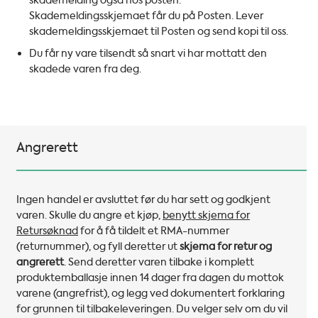
skademelding også hos posten.
Skademeldingsskjemaet får du på Posten. Lever
skademeldingsskjemaet til Posten og send kopi til oss.
Du får ny vare tilsendt så snart vi har mottatt den
skadede varen fra deg.
Angrerett
Ingen handel er avsluttet før du har sett og godkjent
varen. Skulle du angre et kjøp,
benytt skjema for
Retursøknad
for å få tildelt et RMA-nummer
(returnummer), og fyll deretter ut
skjema for retur og
angrerett
.
Send deretter varen tilbake i komplett
produktemballasje innen 14 dager fra dagen du mottok
varene (angrefrist), og legg ved dokumentert forklaring
for grunnen til tilbakeleveringen. Du velger selv om du vil