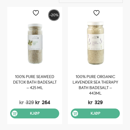
-20%
100% PURE SEAWEED
100% PURE ORGANIC
DETOX BATH BADESALT
LAVENDER SEA THERAPY
– 425 ML
BATH BADESALT –
443ML
Opprinnelig
Nåværende
kr
329
kr
264
kr
329
pris
pris
var:
er:
KJØP
KJØP
kr 329.
kr 264.