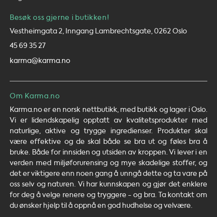
Besøk oss gjerne i butikken!
Vestheimgata 2, Inngang Lambrechtsgate, 0262 Oslo
45 69 35 27
karma@karma.no
Om Karma.no
Karma.no er en norsk nettbutikk, med butikk og lager i Oslo.
Vi er lidendskapelig opptatt av kvalitetsprodukter med
naturlige, aktive og trygge ingredienser. Produkter skal
være effektive og de skal både se bra ut og føles bra å
bruke. Både for innsiden og utsiden av kroppen. Vi lever i en
verden med miljøforurensing og mye skadelige stoffer, og
det er viktigere enn noen gang å unngå dette og ta vare på
oss selv og naturen. Vi har kunnskapen og gjør det enklere
for deg å velge renere og tryggere - og bra. Ta kontakt om
du ønsker hjelp til å oppnå en god hudhelse og velvære.