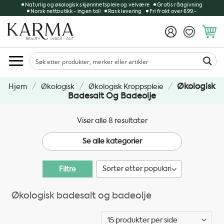
Skip
Naturlig og økologisk skjønnhetspleie og velvære
Gratis rådgivning
Norsk nettbutikk - ingen toll
Rask levering
Fri frakt over 699,-
to
content
/
/
/
Økologisk
Hjem
Økologisk
Økologisk Kroppspleie
Badesalt Og Badeolje
Sortert
Viser alle 8 resultater
etter
Se alle kategorier
propularitet
Filtre
Økologisk badesalt og badeolje