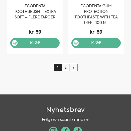
ECODENTA
ECODENTA GUM
TOOTHBRUSH – EXTRA
PROTECTION
SOFT – FLERE FARGER
TOOTHPASTE WITH TEA
TREE -100 ML
kr
59
kr
89
KJØP
KJØP
Dette
produktet
har
1
2
flere
varianter.
Alternativene
kan
velges
på
produktsiden
Nyhetsbrev
Følg oss i sosiale medier: