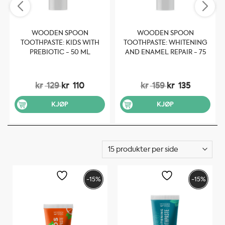
WOODEN SPOON
WOODEN SPOON
TOOTHPASTE: KIDS WITH
TOOTHPASTE: WHITENING
PREBIOTIC - 50 ML
AND ENAMEL REPAIR - 75
ML
kr
129
kr
110
kr
159
kr
135
KJØP
KJØP
-15%
-15%