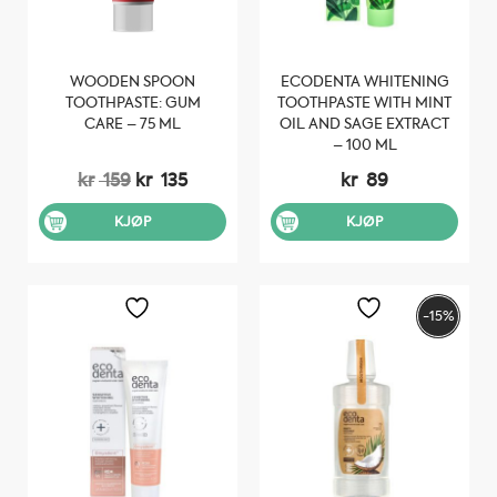
WOODEN SPOON
ECODENTA WHITENING
TOOTHPASTE: GUM
TOOTHPASTE WITH MINT
CARE – 75 ML
OIL AND SAGE EXTRACT
– 100 ML
Opprinnelig
Nåværende
kr
159
kr
135
kr
89
pris
pris
var:
er:
KJØP
KJØP
kr 159.
kr 135.
-15%