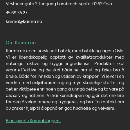
Vestheimgata 2, Inngang Lambrechtsgate, 0262 Oslo
45 69 35 27
karma@karma.no
Om Karma.no
Karma.no er en norsk nettbutikk, med butikk og lager i Oslo.
Vi er lidendskapelig opptatt av kvalitetsprodukter med
naturlige, aktive og trygge ingredienser. Produkter skal
være effektive og de skal både se bra ut og føles bra å
bruke. Både for innsiden og utsiden av kroppen. Vi lever i en
verden med miljøforurensing og mye skadelige stoffer, og
det er viktigere enn noen gang å unngå dette og ta vare på
oss selv og naturen. Vi har kunnskapen og gjør det enklere
for deg å velge renere og tryggere - og bra. Ta kontakt om
du ønsker hjelp til å oppnå en god hudhelse og velvære.
Bli inspirert i Karmabloggen!