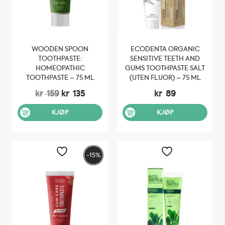
WOODEN SPOON
ECODENTA ORGANIC
TOOTHPASTE:
SENSITIVE TEETH AND
HOMEOPATHIC
GUMS TOOTHPASTE SALT
TOOTHPASTE – 75 ML
(UTEN FLUOR) – 75 ML
Opprinnelig
Nåværende
kr
159
kr
135
kr
89
pris
pris
var:
er:
KJØP
KJØP
kr 159.
kr 135.
-15%