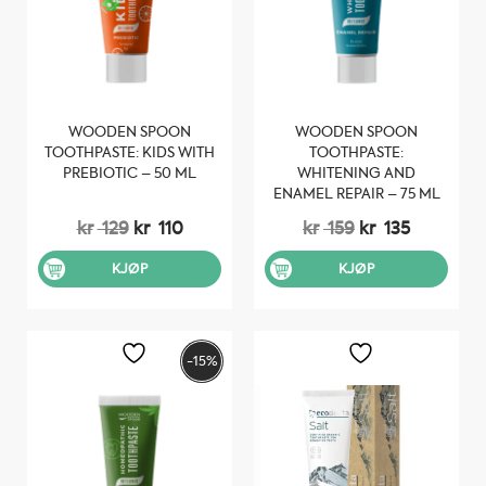
WOODEN SPOON
WOODEN SPOON
TOOTHPASTE: KIDS WITH
TOOTHPASTE:
PREBIOTIC – 50 ML
WHITENING AND
ENAMEL REPAIR – 75 ML
Opprinnelig
Nåværende
Opprinnelig
Nåvære
kr
129
kr
110
kr
159
kr
135
pris
pris
pris
pris
var:
er:
var:
er:
KJØP
KJØP
kr 129.
kr 110.
kr 159.
kr 135.
-15%