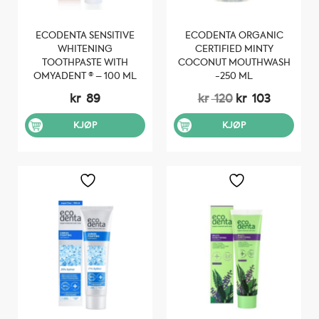
ECODENTA SENSITIVE
ECODENTA ORGANIC
WHITENING
CERTIFIED MINTY
TOOTHPASTE WITH
COCONUT MOUTHWASH
OMYADENT ® – 100 ML
-250 ML
Opprinnelig
Nåvære
kr
89
kr
120
kr
103
pris
pris
var:
er:
KJØP
KJØP
kr 120.
kr 103.