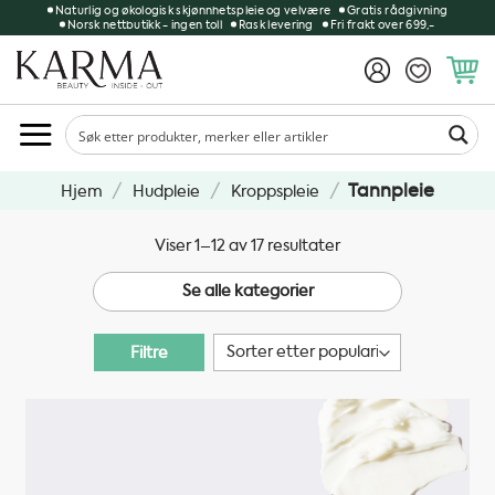
Skip
Naturlig og økologisk skjønnhetspleie og velvære
Gratis rådgivning
Norsk nettbutikk - ingen toll
Rask levering
Fri frakt over 699,-
to
content
/
/
/
Tannpleie
Hjem
Hudpleie
Kroppspleie
Sortert
Viser 1–12 av 17 resultater
etter
Se alle kategorier
propularitet
Filtre