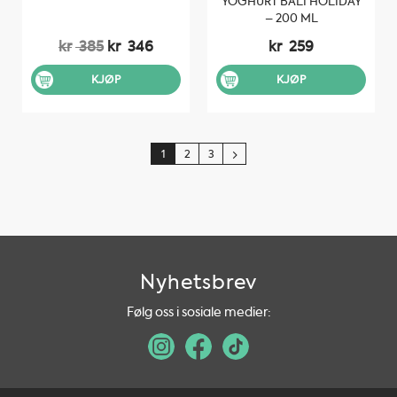
YOGHURT BALI HOLIDAY
– 200 ML
Opprinnelig
Nåværende
kr
385
kr
346
kr
259
pris
pris
var:
er:
KJØP
KJØP
kr 385.
kr 346.
1
2
3
Nyhetsbrev
Følg oss i sosiale medier: