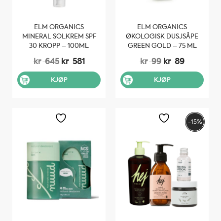
ELM ORGANICS
ELM ORGANICS
MINERAL SOLKREM SPF
ØKOLOGISK DUSJSÅPE
30 KROPP – 100ML
GREEN GOLD – 75 ML
Opprinnelig
Nåværende
Opprinnelig
Nåværen
kr
645
kr
581
kr
99
kr
89
pris
pris
pris
pris
var:
er:
var:
er:
KJØP
KJØP
kr 645.
kr 581.
kr 99.
kr 89.
-15%