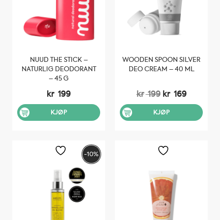
NUUD THE STICK –
WOODEN SPOON SILVER
NATURLIG DEODORANT
DEO CREAM – 40 ML
– 45 G
Opprinnelig
Nåvære
kr
199
kr
199
kr
169
pris
pris
var:
er:
KJØP
KJØP
kr 199.
kr 169.
-10%