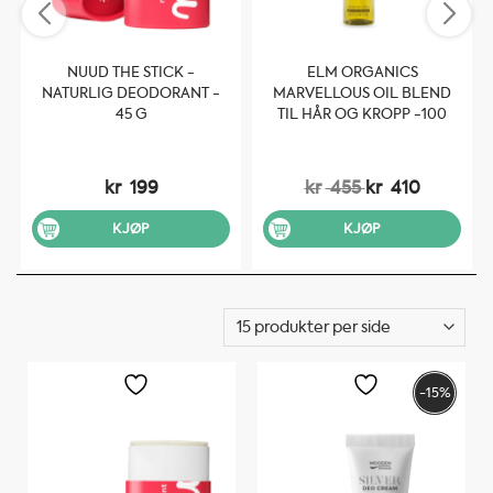
NUUD THE STICK -
ELM ORGANICS
NATURLIG DEODORANT -
MARVELLOUS OIL BLEND
45 G
TIL HÅR OG KROPP -100
ML
kr
199
kr
455
kr
410
KJØP
KJØP
-15%