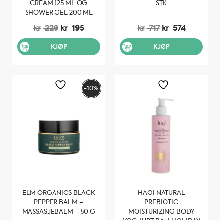
CREAM 125 ML OG
STK
SHOWER GEL 200 ML
Opprinnelig
Nåværende
Opprinnelig
Nåvære
kr
229
kr
195
kr
717
kr
574
pris
pris
pris
pris
var:
er:
var:
er:
KJØP
KJØP
kr 229.
kr 195.
kr 717.
kr 574.
-10%
ELM ORGANICS BLACK
HAGI NATURAL
PEPPER BALM –
PREBIOTIC
MASSASJEBALM – 50 G
MOISTURIZING BODY