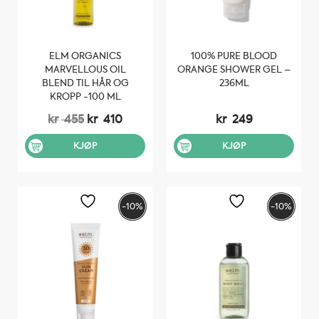
ELM ORGANICS
100% PURE BLOOD
MARVELLOUS OIL
ORANGE SHOWER GEL –
BLEND TIL HÅR OG
236ML
KROPP -100 ML
Opprinnelig
Nåværende
kr
455
kr
410
kr
249
pris
pris
var:
er:
KJØP
KJØP
kr 455.
kr 410.
-10%
-10%