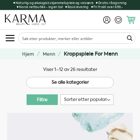
Skip
Naturlig og økologisk skjønnhetspleie og velvære
Gratis rådgivning
Norsk nettbutikk - ingen toll
Rask levering
Fri frakt over 699,-
to
content
/
/
Kroppspleie For Menn
Hjem
Menn
Sortert
Viser 1–12 av 26 resultater
etter
Se alle kategorier
propularitet
Filtre