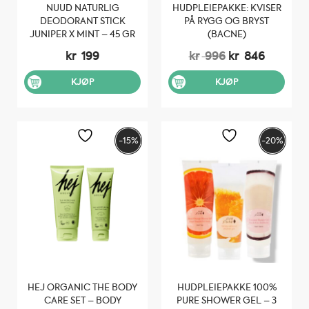
NUUD NATURLIG
HUDPLEIEPAKKE: KVISER
DEODORANT STICK
PÅ RYGG OG BRYST
JUNIPER X MINT – 45 GR
(BACNE)
Opprinnelig
Nåvære
kr
199
kr
996
kr
846
pris
pris
var:
er:
KJØP
KJØP
kr 996.
kr 846.
-15%
-20%
HEJ ORGANIC THE BODY
HUDPLEIEPAKKE 100%
CARE SET – BODY
PURE SHOWER GEL – 3