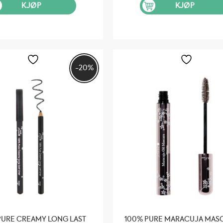
var:
er:
var:
er
KJØP
KJØP
kr 359.
kr 251.
kr 359.
kr
-20%
PURE CREAMY LONG LAST
100% PURE MARACUJA MAS