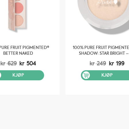
PURE FRUIT PIGMENTED®
100% PURE FRUIT PIGMENT
BETTER NAKED
SHADOW: STAR BRIGHT –
Opprinnelig
Nåværende
Opprinn
N
kr
629
kr
504
kr
249
kr
199
pris
pris
pris
pr
var:
er:
var:
er
KJØP
KJØP
kr 629.
kr 504.
kr 249.
kr