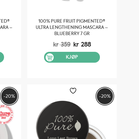
TED®
100% PURE FRUIT PIGMENTED®
ARA –
ULTRA LENGTHENING MASCARA –
BLUEBERRY 7 GR
elig
åværende
Opprinnelig
Nåværende
kr
359
kr
288
is
pris
pris
:
var:
er:
KJØP
 288.
kr 359.
kr 288.
-20%
-20%