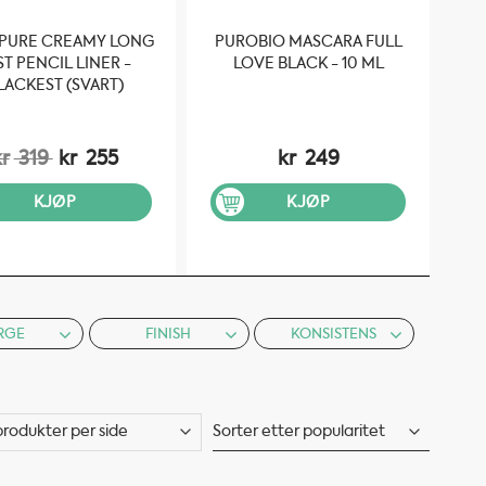
 PURE CREAMY LONG
PUROBIO MASCARA FULL
1
ST PENCIL LINER -
LOVE BLACK - 10 ML
M
LACKEST (SVART)
kr
319
kr
255
kr
249
KJØP
KJØP
RGE
FINISH
KONSISTENS