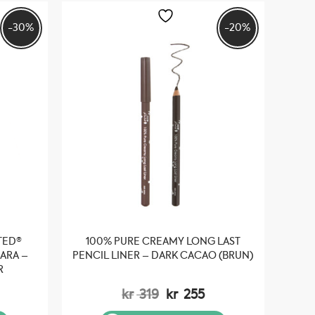
-30%
-20%
TED®
100% PURE CREAMY LONG LAST
ARA –
PENCIL LINER – DARK CACAO (BRUN)
R
elig
åværende
Opprinnelig
Nåværende
kr
319
kr
255
is
pris
pris