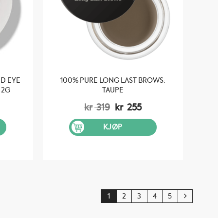
ED EYE
100% PURE LONG LAST BROWS:
 2G
TAUPE
elig
åværende
Opprinnelig
Nåværende
kr
319
kr
255
is
pris
pris
:
var:
er:
KJØP
 199.
kr 319.
kr 255.
1
2
3
4
5