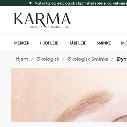
Skip
Naturlig og økologisk skjønnhetspleie og velvær
to
content
MERKER
HUDPLEIE
HÅRPLEIE
SMINKE
MO
Hjem
/
Økologisk
/
Økologisk Sminke
/
Øyn