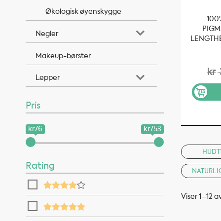
Økologisk øyenskygge
100
PIGM
Negler
LENGTH
BLA
Makeup-børster
kr
Lepper
Pris
kr76
kr753
HUDT
Rating
NATURLI
Viser 1–12 a
Sortert
etter
propularitet