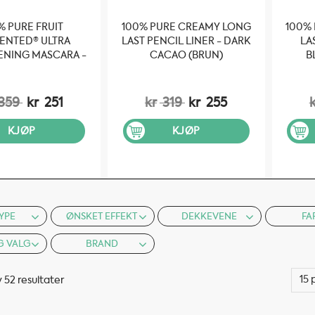
% PURE FRUIT
100% PURE CREAMY LONG
100%
ENTED® ULTRA
LAST PENCIL LINER - DARK
LA
ENING MASCARA -
CACAO (BRUN)
B
CK TEA -7 GR
359
kr
251
kr
319
kr
255
KJØP
KJØP
YPE
ØNSKET EFFEKT
DEKKEVENE
FA
G VALG
BRAND
v 52 resultater