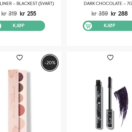
LINER – BLACKEST (SVART)
DARK CHOCOLATE – 7
Opprinnelig
Nåværende
Opprinn
N
kr
319
kr
255
kr
359
kr
288
pris
pris
pris
pr
var:
er:
var:
er
KJØP
KJØP
kr 319.
kr 255.
kr 359.
kr
-20%