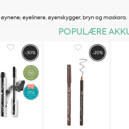
r øynene; eyelinere, øyenskygger, bryn og maskara.
POPULÆRE AKKU
-30%
-20%