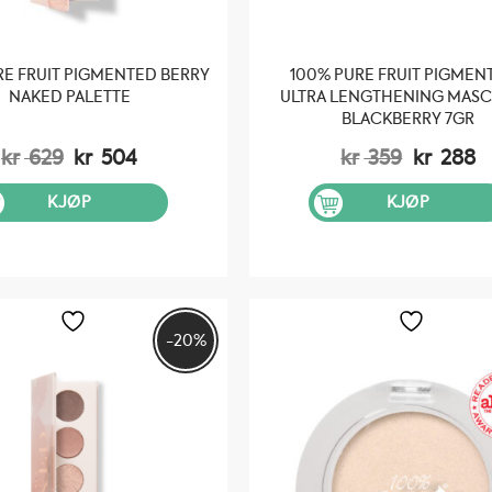
RE FRUIT PIGMENTED BERRY
100% PURE FRUIT PIGMEN
NAKED PALETTE
ULTRA LENGTHENING MASC
BLACKBERRY 7GR
Opprinnelig
Nåværende
Opprinn
N
kr
629
kr
504
kr
359
kr
288
pris
pris
pris
pr
var:
er:
var:
er
KJØP
KJØP
kr 629.
kr 504.
kr 359.
kr
-20%