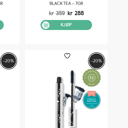
GR
BLACK TEA – 7GR
elig
åværende
Opprinnelig
Nåværende
kr
359
kr
288
is
pris
pris
:
var:
er:
KJØP
 288.
kr 359.
kr 288.
-20%
-20%