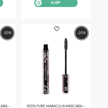
:
var:
er:
KJØP
 251.
kr 319.
kr 255.
-20%
-20%
CARA –
100% PURE MARACUJA MASCARA –