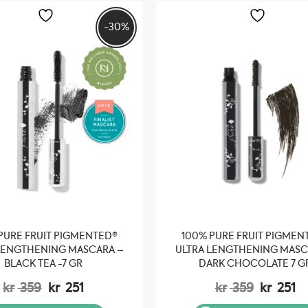
-30%
PURE FRUIT PIGMENTED®
100% PURE FRUIT PIGMEN
LENGTHENING MASCARA –
ULTRA LENGTHENING MASC
BLACK TEA -7 GR
DARK CHOCOLATE 7 G
Opprinnelig
Nåværende
Opprinn
N
kr
359
kr
251
kr
359
kr
251
pris
pris
pris
pr