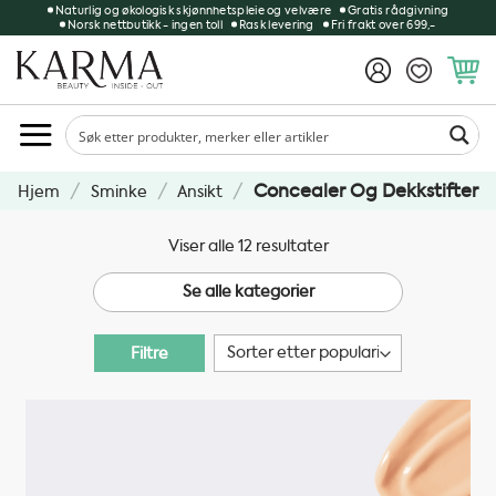
Skip
Naturlig og økologisk skjønnhetspleie og velvære
Gratis rådgivning
Norsk nettbutikk - ingen toll
Rask levering
Fri frakt over 699,-
to
content
/
/
/
Concealer Og Dekkstifter
Hjem
Sminke
Ansikt
Sortert
Viser alle 12 resultater
etter
Se alle kategorier
propularitet
Filtre