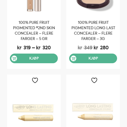
100% PURE FRUIT
100% PURE FRUIT
PIGMENTED ®2ND SKIN
PIGMENTED LONG LAST
CONCEALER – FLERE
CONCEALER – FLERE
FARGER – 5 GR
FARGER – 3G
Prisområde:
Opprinnelig
Nåvære
kr
319
–
kr
320
kr
349
kr
280
kr 319
pris
pris
til
var:
er:
KJØP
KJØP
kr 320
kr 349.
kr 280.
Dette
Dette
produktet
produktet
har
har
flere
flere
varianter.
varianter.
Alternativene
Alternativene
kan
kan
velges
velges
på
på
produktsiden
produktsiden