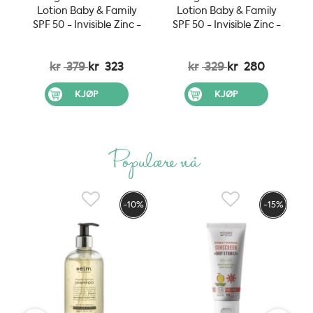
Lotion Baby & Family
Lotion Baby & Family
SPF 50 - Invisible Zinc -
SPF 50 - Invisible Zinc -
150 ml
100 ml
kr
379
kr
323
kr
329
kr
280
KJØP
KJØP
Populære nå
-10%
-15%