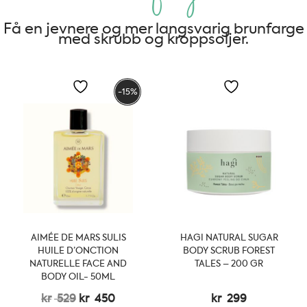
Få en jevnere og mer langsvarig brunfarge
med skrubb og kroppsoljer.
-15%
AIMÉE DE MARS SULIS
HAGI NATURAL SUGAR
HUILE D’ONCTION
BODY SCRUB FOREST
NATURELLE FACE AND
TALES – 200 GR
BODY OIL- 50ML
Opprinnelig
Nåværende
kr
529
kr
450
kr
299