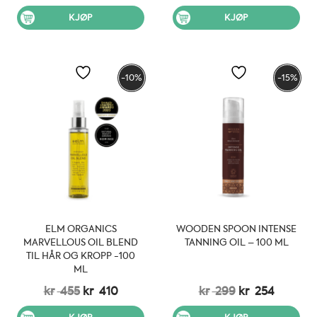
pris
pris
var:
er:
KJØP
KJØP
kr 529.
kr 450.
-10%
-15%
ELM ORGANICS
WOODEN SPOON INTENSE
MARVELLOUS OIL BLEND
TANNING OIL – 100 ML
TIL HÅR OG KROPP -100
ML
Opprinnelig
Nåværende
Opprinnelig
Nåvær
kr
455
kr
410
kr
299
kr
254
pris
pris
pris
pris
var:
er:
var:
er: