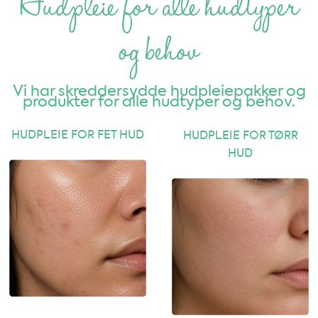
Hudpleie for alle hudtyper
og behov
Vi har skreddersydde hudpleiepakker og
produkter for alle hudtyper og behov.
HUDPLEIE FOR FET HUD
HUDPLEIE FOR TØRR
HUD