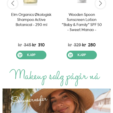
Elm Organics Økologisk
Wooden Spoon
Shampoo Active
Sunscreen Lotion
Botanical - 290 ml
"Baby & Family" SPF 50
- Sweet Mango -
100ml
kr
345
kr
310
kr
329
kr
280
KJØP
KJØP
Makeup salg pågår nå