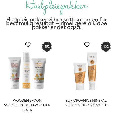
Hudpleiepakker
Hudpleiepakker vi har satt sammen for
best mulig resultat – rimeligere å kjøpe
pakker er det også.
-15%
-10%
WOODEN SPOON
ELM ORGANICS MINERAL
SOLPLEIEPAKKE FAVORITTER
SOLKREM DUO SPF 50 + 30
-3 STK