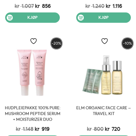
Opprinnelig
Nåværende
Opprinnelig
Nåvæ
kr
1.007
kr
856
kr
1.240
kr
1.116
pris
pris
pris
pris
var:
er:
var:
er:
KJØP
KJØP
kr 1.007.
kr 856.
kr 1.240.
kr 1.11
-20%
-10%
HUDPLEIEPAKKE 100% PURE:
ELM ORGANIC FACE CARE –
MUSHROOM PEPTIDE SERUM
TRAVEL KIT
+ MOISTURIZER DUO
Opprinnelig
Nåværende
Opprinnelig
Nåvær
kr
1.148
kr
919
kr
800
kr
720
pris
pris
pris
pris