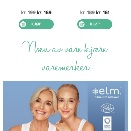
kr
199
kr
169
kr
189
kr
161
KJØP
KJØP
Noen av våre kjære
varemerker