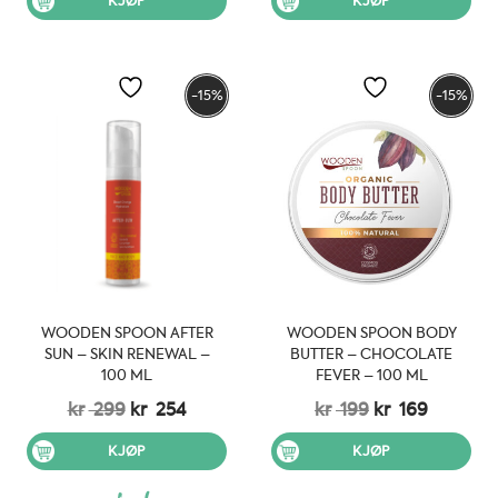
KJØP
KJØP
kr 455.
kr 410.
kr 299.
kr 254.
-15%
-15%
WOODEN SPOON AFTER
WOODEN SPOON BODY
SUN – SKIN RENEWAL –
BUTTER – CHOCOLATE
100 ML
FEVER – 100 ML
Opprinnelig
Nåværende
Opprinnelig
Nåvære
kr
299
kr
254
kr
199
kr
169
pris
pris
pris
pris
var:
er:
var:
er:
KJØP
KJØP
kr 299.
kr 254.
kr 199.
kr 169.