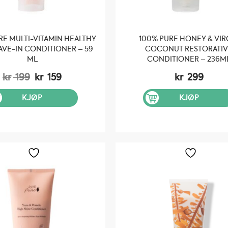
RE MULTI-VITAMIN HEALTHY
100% PURE HONEY & VIR
AVE-IN CONDITIONER – 59
COCONUT RESTORATI
ML
CONDITIONER – 236M
Opprinnelig
Nåværende
kr
199
kr
159
kr
299
pris
pris
var:
er:
KJØP
KJØP
kr 199.
kr 159.