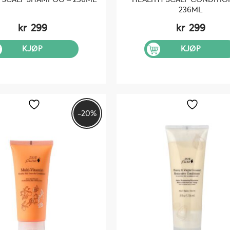
236ML
kr
299
kr
299
KJØP
KJØP
-20%