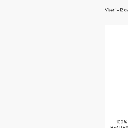
Viser 1–12 a
Sortert
etter
propularitet
100%
HEALTHY