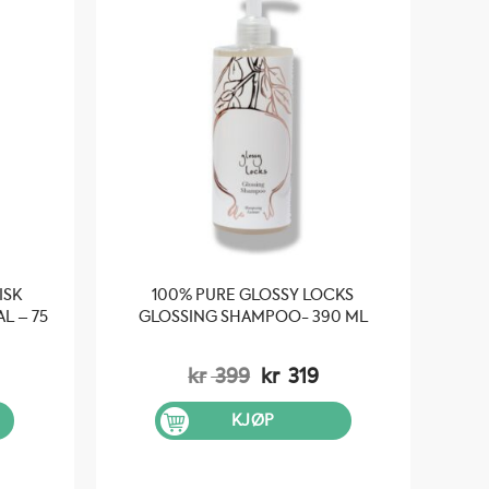
ISK
100% PURE GLOSSY LOCKS
L – 75
GLOSSING SHAMPOO- 390 ML
elig
værende
Opprinnelig
Nåværende
kr
399
kr
319
s
pris
pris
var:
er:
KJØP
89.
kr 399.
kr 319.