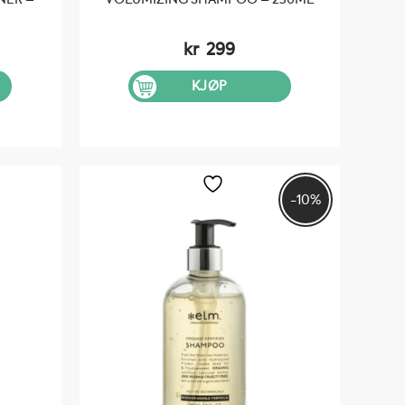
kr
299
KJØP
-10%