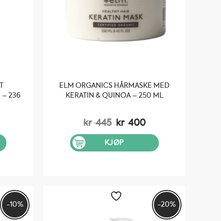
T
ELM ORGANICS HÅRMASKE MED
– 236
KERATIN & QUINOA – 250 ML
Opprinnelig
Nåværende
kr
445
kr
400
pris
pris
var:
er:
KJØP
kr 445.
kr 400.
-10%
-20%