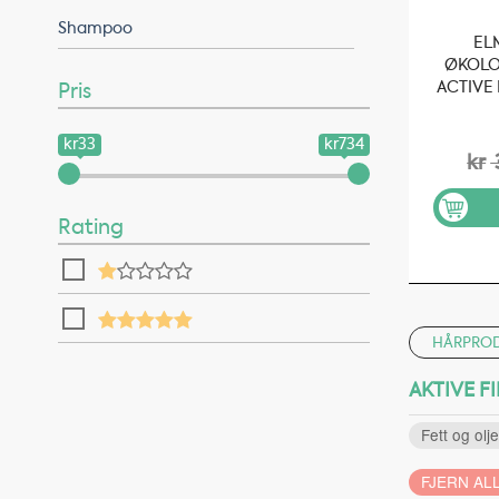
Shampoo
EL
ØKOLO
ACTIVE 
Pris
kr33
kr734
kr
Rating
HÅRPRO
AKTIVE FI
Fett og olj
FJERN ALL