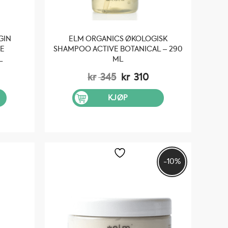
GIN
ELM ORGANICS ØKOLOGISK
VE
SHAMPOO ACTIVE BOTANICAL – 290
L
ML
Opprinnelig
Nåværende
kr
345
kr
310
pris
pris
var:
er:
KJØP
kr 345.
kr 310.
-10%