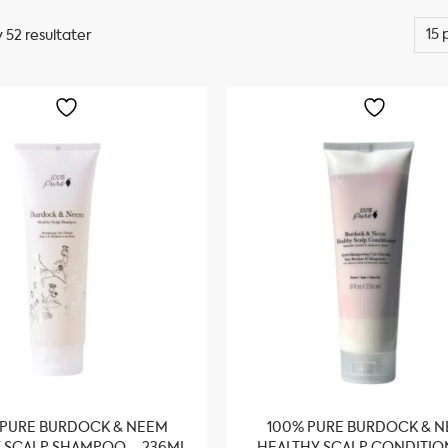
v 52 resultater
 PURE BURDOCK & NEEM
100% PURE BURDOCK & 
 SCALP SHAMPOO – 236ML
HEALTHY SCALP CONDITIO