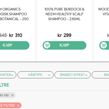
M ORGANICS
100% PURE BURDOCK &
WOOD
GISK SHAMPOO
NEEM HEALTHY SCALP
VIT
BOTANICAL - 290
SHAMPOO - 236ML
ML
345
kr
310
kr
299
KJØP
KJØP
DUKTER
HÅRTYPE
ØNSKET EFFEKT
BR
LTRE
ete hår
E FILTRE