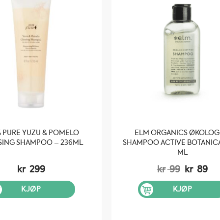
 PURE YUZU & POMELO
ELM ORGANICS ØKOLOG
SING SHAMPOO – 236ML
SHAMPOO ACTIVE BOTANICA
ML
Opprinn
Nå
kr
299
kr
99
kr
89
pris
pri
var:
er:
KJØP
KJØP
kr 99.
kr 