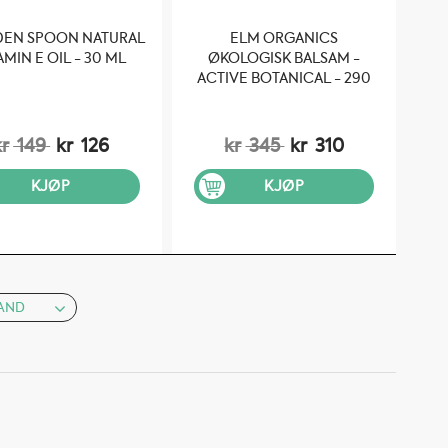
EN SPOON NATURAL
ELM ORGANICS
1
AMIN E OIL - 30 ML
ØKOLOGISK BALSAM -
ACTIVE BOTANICAL - 290
C
ML
kr
149
kr
126
kr
345
kr
310
KJØP
KJØP
AND