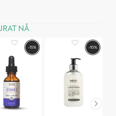
RAT NÅ
-15%
-10%