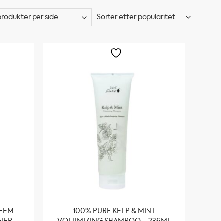
NEEM
100% PURE KELP & MINT
NER –
VOLUMIZING SHAMPOO – 236ML