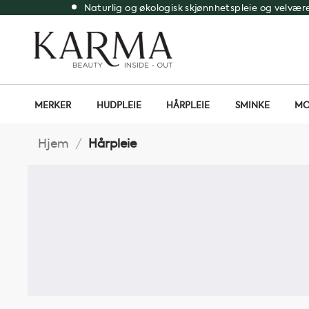
Skip
Naturlig og økologisk skjønnhetspleie og velvær
to
content
MERKER
HUDPLEIE
HÅRPLEIE
SMINKE
MO
Hjem
/
Hårpleie