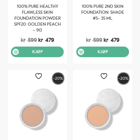
100% PURE HEALTHY
100% PURE 2ND SKIN
FLAWLESS SKIN
FOUNDATION: SHADE
FOUNDATION POWDER
#5- 35 ML
SPF20: GOLDEN PEACH
– 9G
Opprinnelig
Nåværende
Opprinnelig
Nåvære
kr
599
kr
479
kr
599
kr
479
pris
pris
pris
pris
var:
er:
var:
er:
KJØP
KJØP
kr 599.
kr 479.
kr 599.
kr 479.
-20%
-20%