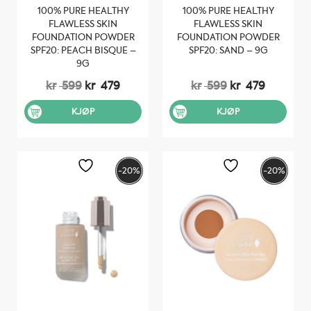
100% PURE HEALTHY
100% PURE HEALTHY
FLAWLESS SKIN
FLAWLESS SKIN
FOUNDATION POWDER
FOUNDATION POWDER
SPF20: PEACH BISQUE –
SPF20: SAND – 9G
9G
Opprinnelig
Nåværende
Opprinnelig
Nåvære
kr
599
kr
479
kr
599
kr
479
pris
pris
pris
pris
var:
er:
var:
er:
KJØP
KJØP
kr 599.
kr 479.
kr 599.
kr 479.
-20%
-20%