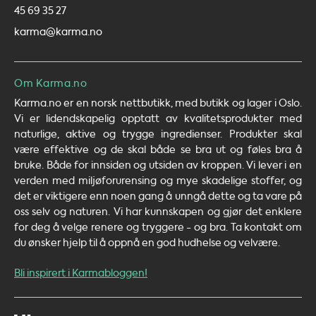
45 69 35 27
karma@karma.no
Om Karma.no
Karma.no er en norsk nettbutikk, med butikk og lager i Oslo.
Vi er lidendskapelig opptatt av kvalitetsprodukter med
naturlige, aktive og trygge ingredienser. Produkter skal
være effektive og de skal både se bra ut og føles bra å
bruke. Både for innsiden og utsiden av kroppen. Vi lever i en
verden med miljøforurensing og mye skadelige stoffer, og
det er viktigere enn noen gang å unngå dette og ta vare på
oss selv og naturen. Vi har kunnskapen og gjør det enklere
for deg å velge renere og tryggere - og bra. Ta kontakt om
du ønsker hjelp til å oppnå en god hudhelse og velvære.
Bli inspirert i Karmabloggen!