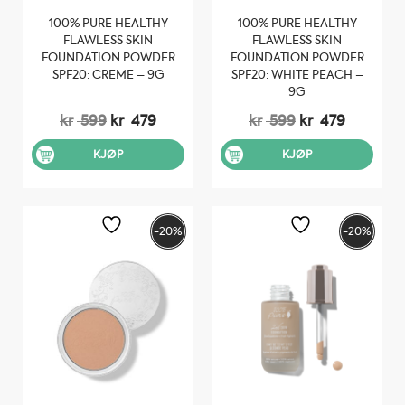
100% PURE HEALTHY
100% PURE HEALTHY
FLAWLESS SKIN
FLAWLESS SKIN
FOUNDATION POWDER
FOUNDATION POWDER
SPF20: CREME – 9G
SPF20: WHITE PEACH –
9G
Opprinnelig
Nåværende
Opprinnelig
Nåvære
kr
599
kr
479
kr
599
kr
479
pris
pris
pris
pris
var:
er:
var:
er:
KJØP
KJØP
kr 599.
kr 479.
kr 599.
kr 479.
-20%
-20%