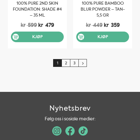
100% PURE 2ND SKIN
100% PURE BAMBOO
FOUNDATION: SHADE #4
BLUR POWDER – TAN-
– 35 ML
5,5 GR
Opprinnelig
Nåværende
Opprinnelig
Nåvære
kr
599
kr
479
kr
449
kr
359
pris
pris
pris
pris
var:
er:
var:
er:
KJØP
KJØP
kr 599.
kr 479.
kr 449.
kr 359.
1
2
3
Nyhetsbrev
Følg oss i sosiale medier: