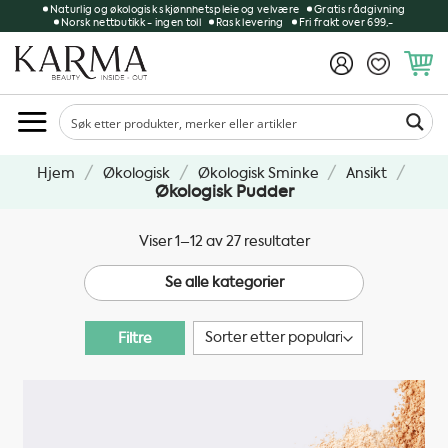
Skip
Naturlig og økologisk skjønnhetspleie og velvære
Gratis rådgivning
Norsk nettbutikk - ingen toll
Rask levering
Fri frakt over 699,-
to
content
/
/
/
/
Hjem
Økologisk
Økologisk Sminke
Ansikt
Økologisk Pudder
Sortert
Viser 1–12 av 27 resultater
etter
Se alle kategorier
propularitet
Filtre