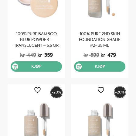
100% PURE BAMBOO
100% PURE 2ND SKIN
BLUR POWDER –
FOUNDATION: SHADE
TRANSLUCENT – 5,5 GR
#2- 35 ML
Opprinnelig
Nåværende
Opprinnelig
Nåvære
kr
449
kr
359
kr
599
kr
479
pris
pris
pris
pris
var:
er:
var:
er:
KJØP
KJØP
kr 449.
kr 359.
kr 599.
kr 479.
-20%
-20%