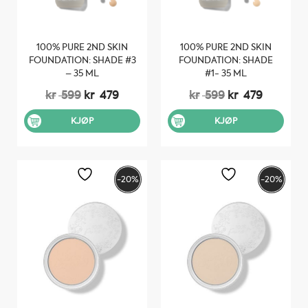
100% PURE 2ND SKIN
100% PURE 2ND SKIN
FOUNDATION: SHADE #3
FOUNDATION: SHADE
– 35 ML
#1- 35 ML
Opprinnelig
Nåværende
Opprinnelig
Nåvære
kr
599
kr
479
kr
599
kr
479
pris
pris
pris
pris
var:
er:
var:
er:
KJØP
KJØP
kr 599.
kr 479.
kr 599.
kr 479.
-20%
-20%