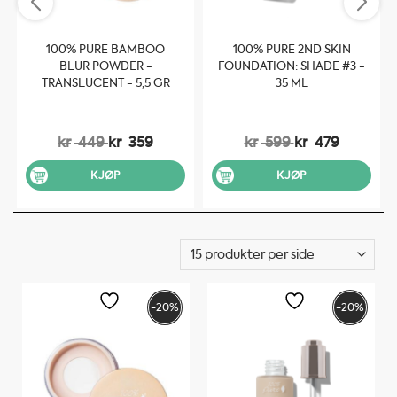
100% PURE BAMBOO
100% PURE 2ND SKIN
BLUR POWDER -
FOUNDATION: SHADE #3 -
TRANSLUCENT - 5,5 GR
35 ML
kr
449
kr
359
kr
599
kr
479
KJØP
KJØP
-20%
-20%