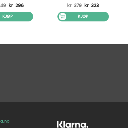
49
kr
296
kr
379
kr
323
KJØP
KJØP
a.no