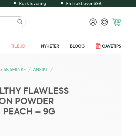
Rask levering
Fri frakt over 699,-
TILBUD
NYHETER
BLOGG
GAVETIPS
ISK SMINKE
/
ANSIKT
/
ALTHY FLAWLESS
ION POWDER
 PEACH – 9G