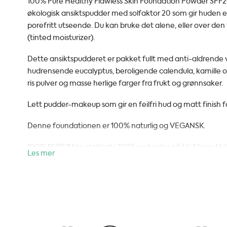
100% Pure Healthy Flawless Skin Foundation Powder SPF20
økologisk ansiktspudder med solfaktor 20 som gir huden e
porefritt utseende. Du kan bruke det alene, eller over d
(tinted moisturizer).
Dette ansiktspudderet er pakket fullt med anti-aldrende 
hudrensende eucalyptus, beroligende calendula, kamille 
ris pulver og masse herlige farger fra frukt og grønnsaker.
Lett pudder-makeup som gir en feilfri hud og matt finish f
Denne foundationen er 100% naturlig og VEGANSK.
100% PURE® ble etablert i 2005 og holder nå til i Silicon Vall
Les mer
norsk forhandler av 100% PURE®. 100% PURE® er et naturli
sunne hudpleieprodukter og fruktpigmentert makeup, i tille
velværeprodukter. 100% PURE® er fullstendig fritt for ska
er sunne og næringsrike skjønnhetsprodukter, som kun inne
av høyeste kvalitet.