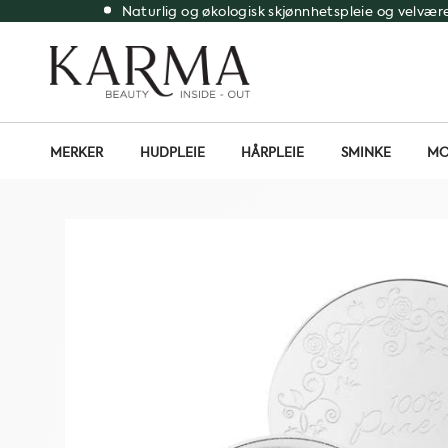
Skip
Naturlig og økologisk skjønnhetspleie og velvær
to
content
MERKER
HUDPLEIE
HÅRPLEIE
SMINKE
MO