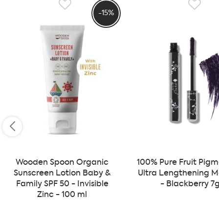
Produktene er 100% frie for kunstige farger, kunstige duft
-15%
konserveringsmidler og andre skadelige stoffer. 100% PUR
rene, som de er virkningsfulle.
Alle produktene fra 100% PURE® er helt naturlige, og en s
Pure er veganske. De som ikke er veganske i dag, er i hov
bivoks og honning. 100% PURE® støtter og samarbeider m
dyrevernsorganisasjoner, og tester selvsagt ikke på dyr. D
sin holdning og arbeid for dyr og dyrevern.
100% PURE® – the purest there is – 100% PURE® er sunt fo
Wooden Spoon Organic
100% Pure Fruit Pig
Sunscreen Lotion Baby &
Ultra Lengthening 
Family SPF 50 - Invisible
- Blackberry 7
Zinc - 100 ml