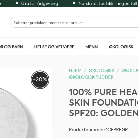
e
Gratis rådgivning
Norsk nettbutikk - ingen toll
R OG BARN
HELSE OG VELVÆRE
MENN
ØKOLOGISK
HJEM
/
ØKOLOGISK
/
ØKOLOG
ØKOLOGISK PUDDER
-20%
100% PURE HE
SKIN FOUNDAT
SPF20: GOLDEN
Produktnummer:
1CFPRPGP