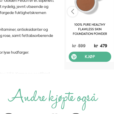
: Golden Peach er et superlett
t nydelig, jevnt utseende og
en fargede fuktighetskremen
100% PURE HEALTHY
vitaminer, antioksidanter og
FLAWLESS SKIN
FOUNDATION POWDER
og rose, samt fettabsorberende
SPF20: COCOA - 9G
kr
599
kr
479
or lyse hudfarger.
KJØP
ey i USA. Karma.no er offisiell
g skjønnhetsmerke, som tilbyr
gg til hår-, kropp- og
Andre kjøpte også
delige ingredienser. 100% PURE®
holder naturlige ingredienser,