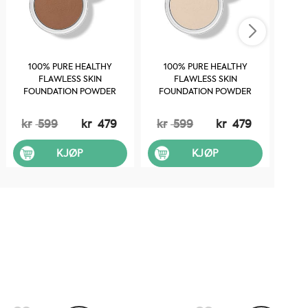
100% PURE HEALTHY
100% PURE HEALTHY
1
FLAWLESS SKIN
FLAWLESS SKIN
FOUNDATION POWDER
FOUNDATION POWDER
FO
SPF20: MOUSSE - 9G
SPF20: WHITE PEACH - 9G
kr
599
kr
479
kr
599
kr
479
kr
KJØP
KJØP