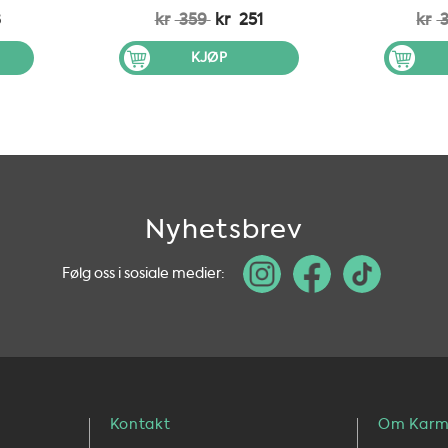
8
kr
359
kr
251
kr
3
KJØP
Nyhetsbrev
Følg oss i sosiale medier:
Kontakt
Om Karm