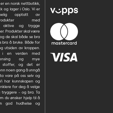
er en norsk nettbutikk,
 og lager i Oslo. Vi er
kapelig opptatt av
etsprodukter med
e, aktive og trygge
er. Produkter skal være
 og de skal både se bra
s bra å bruke. Både for
og utsiden av kroppen.
r i en verden med
rurensing og mye
e stoffer, og det er
 enn noen gang å unngå
ta vare på oss selv og
 Vi har kunnskapen og
enklere for deg å velge
 tryggere - og bra. Ta
m du ønsker hjelp til å
n god hudhelse og