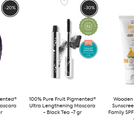
er, syntetiske- og kjemiske
-20%
-30%
E® er skjønnhetsprodukter- like
tor andel av produktene til 100%
edsak de som inneholder naturlig
ed en rekke
e har fått utmerkelse fra PETA for
r deg.
mented®
100% Pure Fruit Pigmented®
Wooden 
Mascara
Ultra Lengthening Mascara
Sunscree
gr
- Black Tea -7 gr
Family SPF 