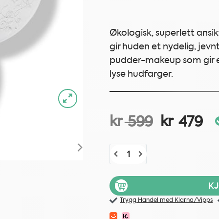
Økologisk, superlett ans
gir huden et nydelig, jevn
pudder-makeup som gir en 
lyse hudfarger.
Opprinn
N
kr
kr
599
479
pris
pr
100% Pure Healthy Flawless Skin
var:
er
kr 599.
kr
K
Trygg Handel med Klarna/Vipps