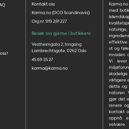
Kontakt oss
Karma.no 
FAQ
med butikk
Karma.no (DCO Scandinavia)
lidends
Org.nr. 919 281 227
kvalit
naturlig
Besøk oss gjerne i butikken!
ingrediens
effektive
Vestheimgata 2, Inngang
ut og føle
Lambrechtsgate, 0262 Oslo
oss?
innsiden 
45 69 35 27
Vi leve
miljøfo
karma@karma.no
skadelig
viktigere
dette og 
naturen.
gjør det 
renere og
kontakt o
oppnå e
velvære.