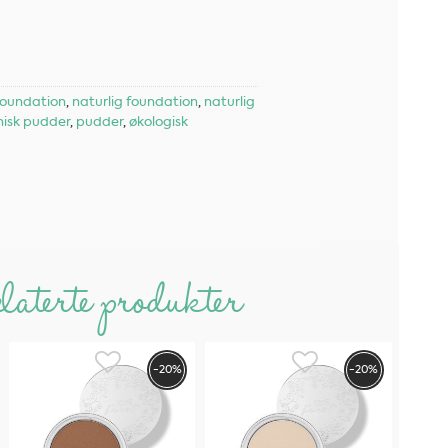
foundation
,
naturlig foundation
,
naturlig
isk pudder
,
pudder
,
økologisk
laterte produkter
-20%
-20%