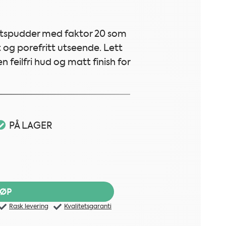
iktspudder med faktor 20 som
t og porefritt utseende. Lett
feilfri hud og matt finish for
elig
åværende
PÅ LAGER
is
 Foundation Powder SPF20: Golden Peach - 9g antall
:
 479.
JØP
Rask levering
Kvalitetsgaranti