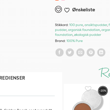
Ønskeliste
Stikkord:
100 pure
,
ansiktspudder
,
pudder
,
organisk foundation
,
organ
foundation
,
økologisk pudder
Brand:
100% Pure
Re
REDIENSER
-20%