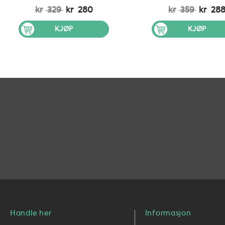
kr
329
kr
280
kr
359
kr
28
KJØP
KJØP
Handle her
Informasjon