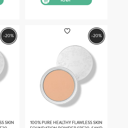
KJØP
 479.
kr 599.
kr 479.
-20%
-20%
SS SKIN
100% PURE HEALTHY FLAWLESS SKIN