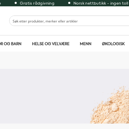
e
Gratis rådgivning
Norsk nettbutikk - ingen toll
R OG BARN
HELSE OG VELVÆRE
MENN
ØKOLOGISK