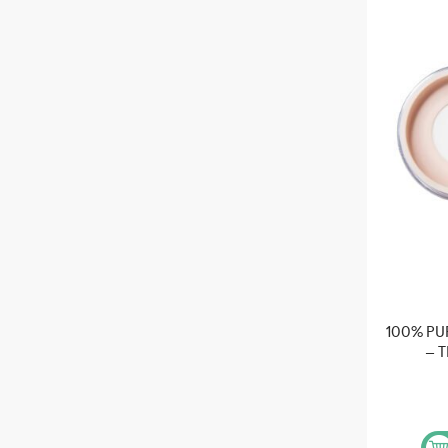
100% P
– 