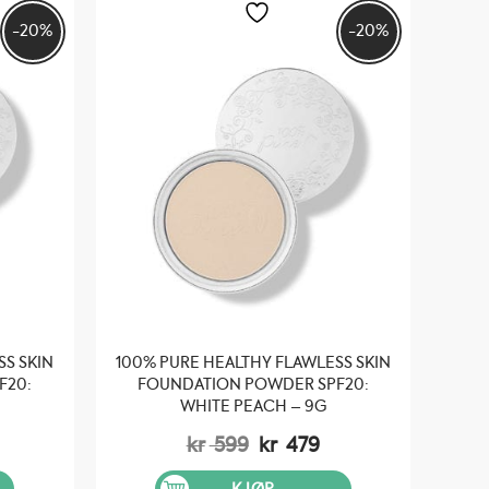
-20%
-20%
SS SKIN
100% PURE HEALTHY FLAWLESS SKIN
F20:
FOUNDATION POWDER SPF20:
WHITE PEACH – 9G
elig
åværende
Opprinnelig
Nåværende
kr
599
kr
479
is
pris
pris
:
var:
er: