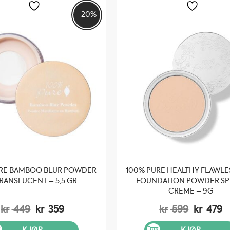
-20%
URE BAMBOO BLUR POWDER
100% PURE HEALTHY FLAWLE
TRANSLUCENT – 5,5 GR
FOUNDATION POWDER SP
CREME – 9G
Opprinnelig
Nåværende
Opprinn
N
kr
449
kr
359
kr
599
kr
479
pris
pris
pris
pr
var:
er:
var:
er