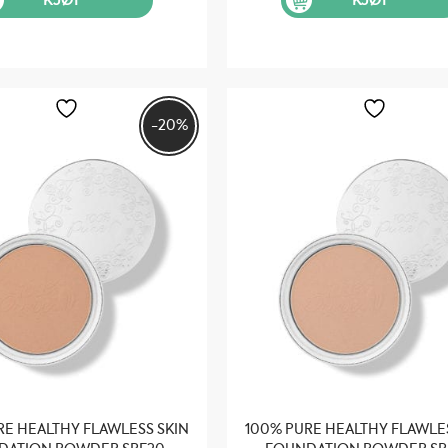
KJØP
KJØP
kr 449.
kr 359.
kr 599.
kr
-20%
RE HEALTHY FLAWLESS SKIN
100% PURE HEALTHY FLAWLE