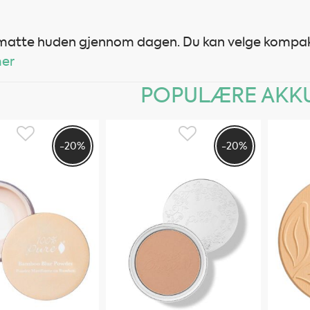
 matte huden gjennom dagen. Du kan velge kompakt 
mer
POPULÆRE AKKU
-20%
-20%