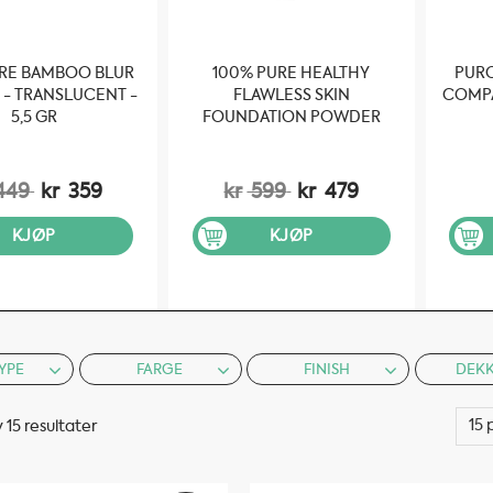
URE BAMBOO BLUR
100% PURE HEALTHY
PURO
- TRANSLUCENT -
FLAWLESS SKIN
COMPA
5,5 GR
FOUNDATION POWDER
SPF20: GOLDEN PEACH -
9G
449
kr
359
kr
599
kr
479
KJØP
KJØP
YPE
FARGE
FINISH
DEK
v 15 resultater