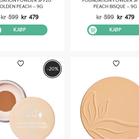
DATION POWDER SPF20:
FOUNDATION POWDER SP
OLDEN PEACH – 9G
PEACH BISQUE – 9G
Opprinnelig
Nåværende
Opprinn
N
kr
599
kr
479
kr
599
kr
479
pris
pris
pris
pr
var:
er:
var:
er
KJØP
KJØP
kr 599.
kr 479.
kr 599.
kr
-20%