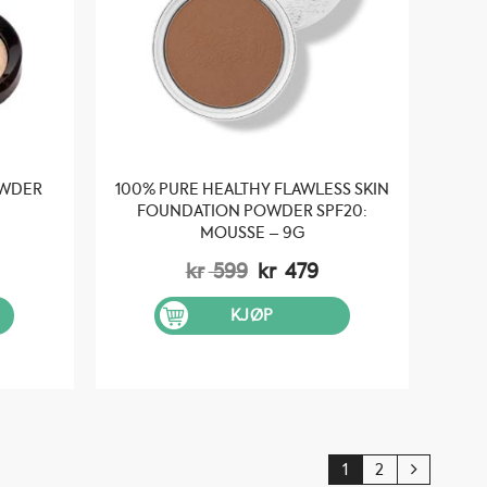
OWDER
100% PURE HEALTHY FLAWLESS SKIN
FOUNDATION POWDER SPF20:
MOUSSE – 9G
Opprinnelig
Nåværende
kr
599
kr
479
pris
pris
var:
er:
KJØP
kr 599.
kr 479.
1
2