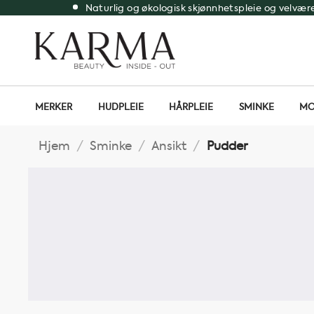
Skip
Naturlig og økologisk skjønnhetspleie og velvær
to
content
MERKER
HUDPLEIE
HÅRPLEIE
SMINKE
MO
Hjem
/
Sminke
/
Ansikt
/
Pudder