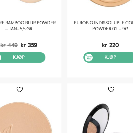
URE BAMBOO BLUR POWDER
PUROBIO INDISSOLUBLE C
– TAN- 5,5 GR
POWDER 02 – 9G
Opprinnelig
Nåværende
kr
449
kr
359
kr
220
pris
pris
var:
er:
KJØP
KJØP
kr 449.
kr 359.