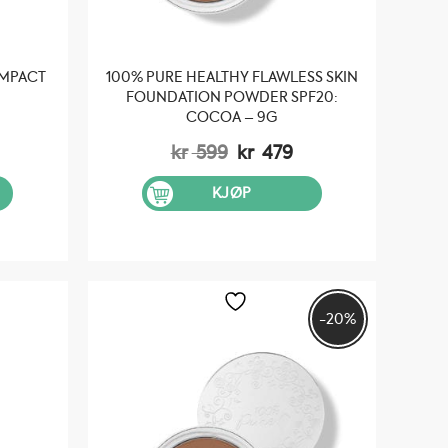
OMPACT
100% PURE HEALTHY FLAWLESS SKIN
FOUNDATION POWDER SPF20:
COCOA – 9G
Opprinnelig
Nåværende
kr
599
kr
479
pris
pris
var:
er:
KJØP
kr 599.
kr 479.
-20%