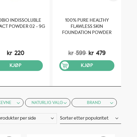
BIO INDISSOLUBLE
100% PURE HEALTHY
P
CT POWDER 02 - 9G
FLAWLESS SKIN
PO
FOUNDATION POWDER
SPF20: WHITE PEACH - 9G
kr
220
kr
599
kr
479
KJØP
KJØP
KEVNE
NATURLIG VALG
BRAND