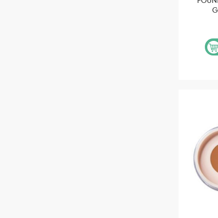
FOUN
G