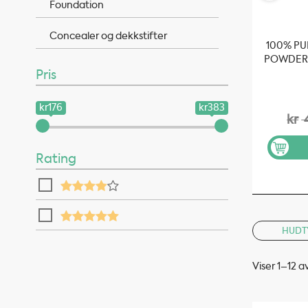
Foundation
Concealer og dekkstifter
100% P
POWDER 
Pris
kr176
kr383
kr
Rating
HUDT
Viser 1–12 a
Sortert
etter
propularitet