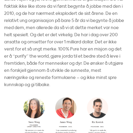
faktisk ikke like store da vi først begynte å jobbe med den i
2010, og de har nærmest eksplodert de sist årene. De en
relativt ung organisasjon på bare 5 år da vi begynte å jobbe
med dem, men allerede da så vi at dette merket var noe
helt spesielt. Og det er det virkelig. De har i dag over 200
ansatte og omsetter for over 1 milliard dollar. Det er ikke
verst for et så ungt merke. 100% Pure har en misjon og det
er å “purify” the world, gjøre jorda til et bedre sted å leve i
fremtiden, både for mennesker og dyr. De ønsker å utgjøre
en forskjell gjennom å utvikle de sunneste, mest
næringsrike og reneste formulaene – og ikke minst spre
kunnskap og gi tilbake.