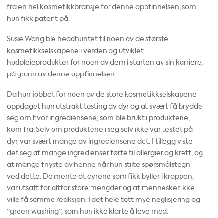
fra en hel kosmetikkbransje for denne oppfinnelsen, som
hun fikk patent på.
Susie Wang ble headhuntet til noen av de største
kosmetikkselskapene i verden og utviklet
hudpleieprodukter for noen av dem i starten av sin karriere,
på grunn av denne oppfinnelsen..
Da hun jobbet for noen av de store kosmetikkselskapene
oppdaget hun utstrakt testing av dyr og at svært få brydde
seg om hvor ingrediensene, som ble brukt i produktene,
kom fra. Selv om produktene i seg selv ikke var testet på
dyr, var svært mange av ingrediensene det. I tillegg viste
det seg at mange ingredienser førte til allergier og kreft, og
at mange fnyste av henne når hun stilte spørsmålstegn
ved dette. De mente at dyrene som fikk byller i kroppen,
var utsatt for altfor store mengder og at mennesker ikke
ville få samme reaksjon. I det hele tatt mye neglisjering og
“green washing”, som hun ikke klarte å leve med.