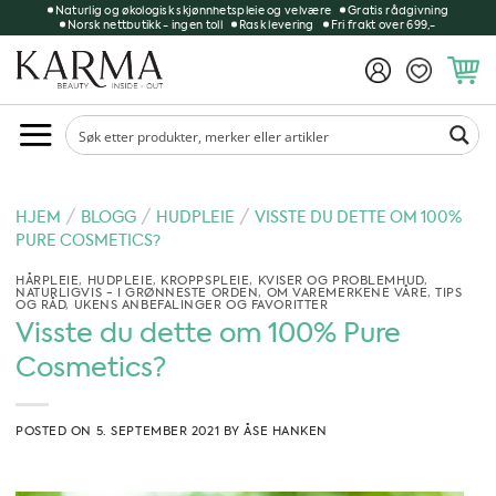
Skip
Naturlig og økologisk skjønnhetspleie og velvære
Gratis rådgivning
Norsk nettbutikk - ingen toll
Rask levering
Fri frakt over 699,-
to
content
/
/
/
HJEM
BLOGG
HUDPLEIE
VISSTE DU DETTE OM 100%
PURE COSMETICS?
HÅRPLEIE
,
HUDPLEIE
,
KROPPSPLEIE
,
KVISER OG PROBLEMHUD
,
NATURLIGVIS - I GRØNNESTE ORDEN
,
OM VAREMERKENE VÅRE
,
TIPS
OG RÅD
,
UKENS ANBEFALINGER OG FAVORITTER
Visste du dette om 100% Pure
Cosmetics?
POSTED ON
5. SEPTEMBER 2021
BY
ÅSE HANKEN