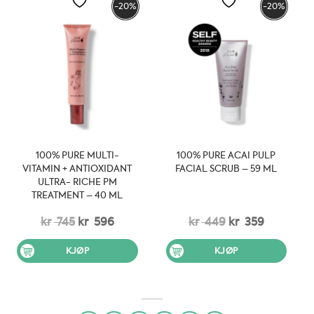
-20%
-20%
100% PURE MULTI-
100% PURE ACAI PULP
VITAMIN + ANTIOXIDANT
FACIAL SCRUB – 59 ML
ULTRA- RICHE PM
TREATMENT – 40 ML
Opprinnelig
Nåværende
Opprinnelig
Nåvære
kr
745
kr
596
kr
449
kr
359
pris
pris
pris
pris
KJØP
KJØP
var:
er:
var:
er:
kr 745.
kr 596.
kr 449.
kr 359.