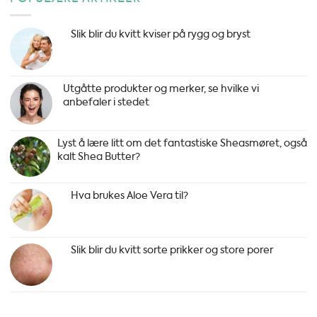
og
småskader
hva
og
hjelper?
uhell
Slik blir du kvitt kviser på rygg og bryst
i
sommer
–
Se
Utgåtte produkter og merker, se hvilke vi
våre
anbefaler i stedet
Sommer
Beauty
Hacks
Lyst å lære litt om det fantastiske Sheasmøret, også
kalt Shea Butter?
Hva brukes Aloe Vera til?
Slik blir du kvitt sorte prikker og store porer