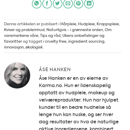
Denne artikkelen er publisert i
Hårpleie
,
Hudpleie
,
Kroppspleie
,
Kviser og problemhud
,
Naturligvis - i grønneste orden
,
Om
varemerkene våre
,
Tips og råd
,
Ukens anbefalinger og
favoritter
og tagget i
cruelty free
,
ingredient sourcing
,
innovasjon
,
økologisk
.
ÅSE HANKEN
Åse Hanken er en av eierne av
Karma.no. Hun er lidenskapelig
opptatt av hudpleie, makeup og
velværeprodukter. Hun har hjulpet
kunder til en bedre hudhelse så
lenge hun kan huske, og ser hver
dag resultater av hva de naturlige
aktive ingrediensene, kombinert