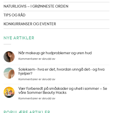
NATURLIGVIS – I GRØNNESTE ORDEN
TIPS OG RÅD
KONKURRANSER OG EVENTER
NYE ARTIKLER
Når makeup gir hudproblemer og uren hud
for
Kommentarer er skrudd av
Når
makeup
Soleksem- hva er det, hvordan unngå det- og hva
gir
hjelper?
hudproblemer
for
Kommentarer er skrudd av
og
Soleksem-
uren
hva
Vær forberedt på småskader og uhell i sommer – Se
hud
er
våre Sommer Beauty Hacks
det,
for
Kommentarer er skrudd av
hvordan
Vær
unngå
forberedt
det-
på
POPULÆRE ARTIKLER