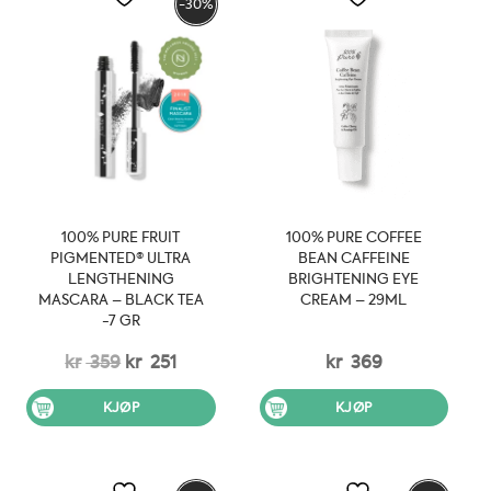
-30%
100% PURE FRUIT
100% PURE COFFEE
PIGMENTED® ULTRA
BEAN CAFFEINE
LENGTHENING
BRIGHTENING EYE
MASCARA – BLACK TEA
CREAM – 29ML
-7 GR
Opprinnelig
Nåværende
kr
359
kr
251
kr
369
pris
pris
KJØP
KJØP
var:
er:
kr 359.
kr 251.