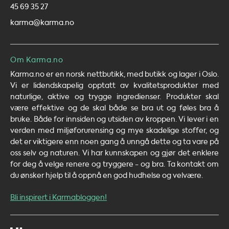
45 69 35 27
karma@karma.no
Om Karma.no
Karma.no er en norsk nettbutikk, med butikk og lager i Oslo.
Vi er lidendskapelig opptatt av kvalitetsprodukter med
naturlige, aktive og trygge ingredienser. Produkter skal
være effektive og de skal både se bra ut og føles bra å
bruke. Både for innsiden og utsiden av kroppen. Vi lever i en
verden med miljøforurensing og mye skadelige stoffer, og
det er viktigere enn noen gang å unngå dette og ta vare på
oss selv og naturen. Vi har kunnskapen og gjør det enklere
for deg å velge renere og tryggere - og bra. Ta kontakt om
du ønsker hjelp til å oppnå en god hudhelse og velvære.
Bli inspirert i Karmabloggen!