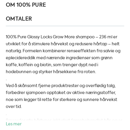
OM 100% PURE
OMTALER
100% Pure Glossy Locks Grow More shampoo – 236 ml er
utviklet for å stimulere hårvekst og redusere hårtap – helt
naturlig. Formelen kombinerer renseeffekten fra salvie og
eplecidereddik med nærende ingredienser som grønn
kaffe, koffein og biotin, som trenger dypt ned i
hodebunnen og styrker hårsekkene fra roten.
.
Ved å skånsomt fjerne produktrester og overflødig talg,
forbedrer sjampoen opptaket av aktive næringsstoffer,
noe som legger til rette for sterkere og sunnere hårvekst
over tid.
.
Passer for alle hårtyper, inkludert fargebehandlet hår, og er
Les mer
trygg nok til daglig bruk.