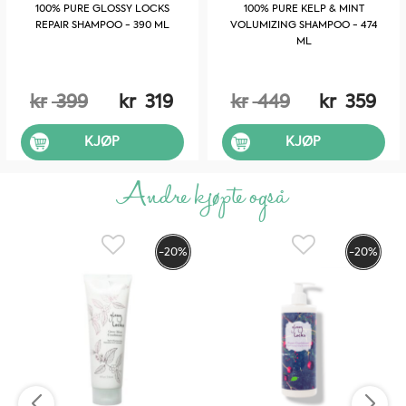
100% PURE GLOSSY LOCKS
100% PURE KELP & MINT
REPAIR SHAMPOO - 390 ML
VOLUMIZING SHAMPOO - 474
ML
kr
399
kr
319
kr
449
kr
359
KJØP
KJØP
Andre kjøpte også
-20%
-20%