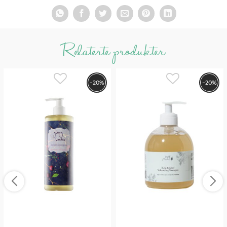
Styrker hårsekkene og reduserer hårtap
Skånsom rens uten å forstyrre hodebunnens balanse
Stimulerer hårvekst med naturlige, plantebaserte
Relaterte produkter
ingredienser
Fri for sulfater, syntetiske kjemikalier,
konserveringsmidler og såpe
-20%
-20%
100 % naturlig, vegansk og glutenfri
.
Som alle produkter fra 100% Pure, er sjampoen laget med
økologiske og naturlige ingredienser – helt uten kunstige
tilsetningsstoffer eller skadelige kjemikalier.