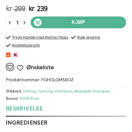
Opprinnelig
Nåværende
kr
kr
299
239
pris
pris
100% Pure Glossy Locks Grow More shampoo - 236 ml antall
KJØP
var:
er:
kr 299.
kr 239.
Trygg Handel med Klarna/Vipps
Rask levering
Kvalitetsgaranti
Ønskeliste
Produktnummer:
FGHGLGMS8OZ
Stikkord:
hårtap
,
naturlig shampoo
,
økologisk shampoo
Brand:
100% Pure
BESKRIVELSE
INGREDIENSER