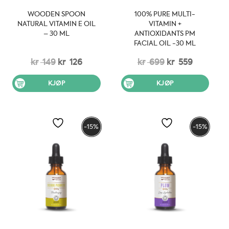
WOODEN SPOON
100% PURE MULTI-
NATURAL VITAMIN E OIL
VITAMIN +
– 30 ML
ANTIOXIDANTS PM
FACIAL OIL -30 ML
Opprinnelig
Nåværende
Opprinnelig
Nåvære
kr
149
kr
126
kr
699
kr
559
pris
pris
pris
pris
KJØP
KJØP
var:
er:
var:
er:
kr 149.
kr 126.
kr 699.
kr 559.
-15%
-15%