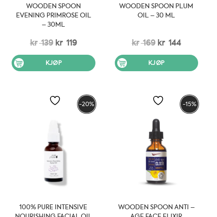
WOODEN SPOON
WOODEN SPOON PLUM
EVENING PRIMROSE OIL
OIL – 30 ML
– 30ML
Opprinnelig
Nåværende
Opprinnelig
Nåværen
kr
139
kr
119
kr
169
kr
144
pris
pris
pris
pris
KJØP
KJØP
var:
er:
var:
er:
kr 139.
kr 119.
kr 169.
kr 144.
-20%
-15%
100% PURE INTENSIVE
WOODEN SPOON ANTI –
NOURISHING FACIAL OIL
AGE FACE ELIXIR