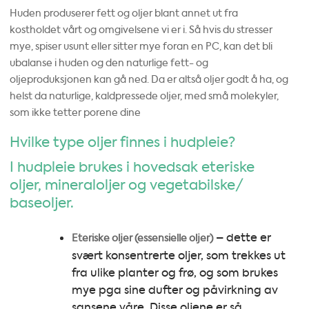
Huden produserer fett og oljer blant annet ut fra
kostholdet vårt og omgivelsene vi er i. Så hvis du stresser
mye, spiser usunt eller sitter mye foran en PC, kan det bli
ubalanse i huden og den naturlige fett- og
oljeproduksjonen kan gå ned. Da er altså oljer godt å ha, og
helst da naturlige, kaldpressede oljer, med små molekyler,
som ikke tetter porene dine
Hvilke type oljer finnes i hudpleie?
I hudpleie brukes i hovedsak eteriske
oljer, mineraloljer og vegetabilske/
baseoljer.
– dette er
Eteriske oljer (essensielle oljer)
svært konsentrerte oljer, som trekkes ut
fra ulike planter og frø, og som brukes
mye pga sine dufter og påvirkning av
sansene våre. Disse oljene er så