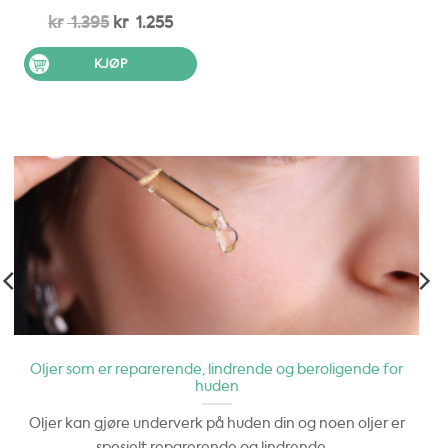
Opprinnelig
Nåværende
kr
1.395
kr
1.255
pris
pris
KJØP
var:
er:
kr 1.395.
kr 1.255.
Oljer som er reparerende, lindrende og beroligende for
huden
Oljer kan gjøre underverk på huden din og noen oljer er
spesielt reparerende og lindrende,...