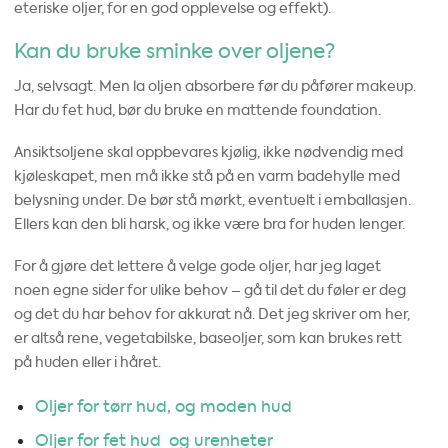
eteriske oljer, for en god opplevelse og effekt).
Kan du bruke sminke over oljene?
Ja, selvsagt. Men la oljen absorbere før du påfører makeup.
Har du fet hud, bør du bruke en mattende foundation.
Ansiktsoljene skal oppbevares kjølig, ikke nødvendig med
kjøleskapet, men må ikke stå på en varm badehylle med
belysning under. De bør stå mørkt, eventuelt i emballasjen.
Ellers kan den bli harsk, og ikke være bra for huden lenger.
For å gjøre det lettere å velge gode oljer, har jeg laget
noen egne sider for ulike behov – gå til det du føler er deg
og det du har behov for akkurat nå. Det jeg skriver om her,
er altså rene, vegetabilske, baseoljer, som kan brukes rett
på huden eller i håret.
Oljer for tørr hud, og moden hud
Oljer for fet hud og urenheter