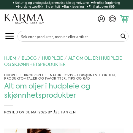
Skip
Naturlig og økologisk skjønnhetspleie og velvære
Gratis rådgivning
Norsk nettbutikk - ingen toll
Rask levering
Fri frakt over 699,-
to
content
/
/
/
HJEM
BLOGG
HUDPLEIE
ALT OM OLJER I HUDPLEIE
OG SKJØNNHETSPRODUKTER
HUDPLEIE
,
KROPPSPLEIE
,
NATURLIGVIS - I GRØNNESTE ORDEN
,
PRODUKTOMTALER OG FAVORITTER
,
TIPS OG RÅD
Alt om oljer i hudpleie og
skjønnhetsprodukter
POSTED ON
31. MAI 2025
BY
ÅSE HANKEN