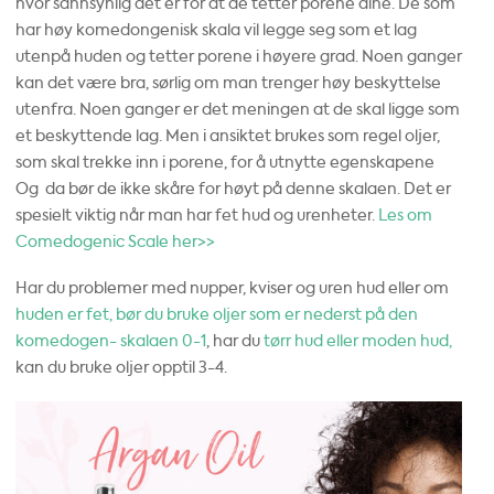
hvor sannsynlig det er for at de tetter porene dine. De som
har høy komedongenisk skala vil legge seg som et lag
utenpå huden og tetter porene i høyere grad. Noen ganger
kan det være bra, sørlig om man trenger høy beskyttelse
utenfra. Noen ganger er det meningen at de skal ligge som
et beskyttende lag. Men i ansiktet brukes som regel oljer,
som skal trekke inn i porene, for å utnytte egenskapene
Og da bør de ikke skåre for høyt på denne skalaen. Det er
spesielt viktig når man har fet hud og urenheter.
Les om
Comedogenic Scale her>>
Har du problemer med nupper, kviser og uren hud eller om
huden er fet, bør du bruke oljer som er nederst på den
komedogen- skalaen 0-1
, har du
tørr hud eller moden hud,
kan du bruke oljer opptil 3-4.