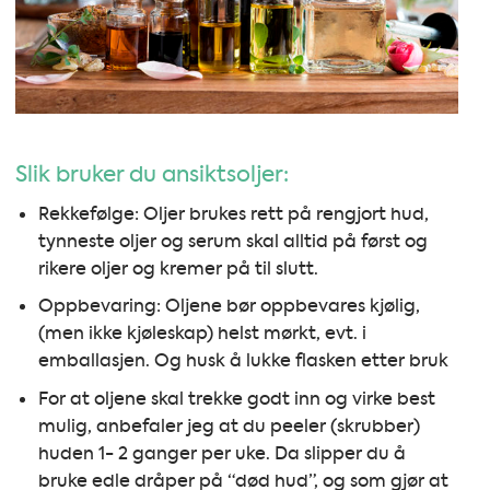
Slik bruker du ansiktsoljer:
Rekkefølge: Oljer brukes rett på rengjort hud,
tynneste oljer og serum skal alltid på først og
rikere oljer og kremer på til slutt.
Oppbevaring: Oljene bør oppbevares kjølig,
(men ikke kjøleskap) helst mørkt, evt. i
emballasjen. Og husk å lukke flasken etter bruk
For at oljene skal trekke godt inn og virke best
mulig, anbefaler jeg at du peeler (skrubber)
huden 1- 2 ganger per uke. Da slipper du å
bruke edle dråper på “død hud”, og som gjør at