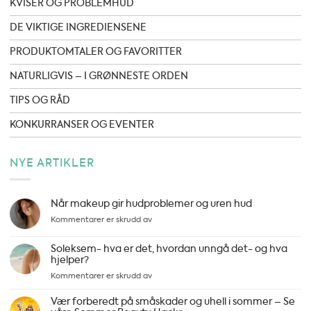
KVISER OG PROBLEMHUD
DE VIKTIGE INGREDIENSENE
PRODUKTOMTALER OG FAVORITTER
NATURLIGVIS – I GRØNNESTE ORDEN
TIPS OG RÅD
KONKURRANSER OG EVENTER
NYE ARTIKLER
Når makeup gir hudproblemer og uren hud
for
Kommentarer er skrudd av
Når
makeup
Soleksem- hva er det, hvordan unngå det- og hva
gir
hjelper?
hudproblemer
for
Kommentarer er skrudd av
og
Soleksem-
uren
hva
Vær forberedt på småskader og uhell i sommer – Se
hud
er