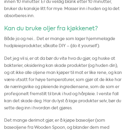
innen 10 minutter. Er du veldig blank etter 10 minutter,
bruker du kanskje litt for mye. Masser inn i huden og la det
absorberes inn.
Kan du bruke oljer fra kjøkkenet?
Både ja og nei… Det er mange som lager hjemmelagde
hudpleieprodukter, såkalte DIY – (do it yourself).
Det jeg vil si, er at da bør du vite hva du gjør, og huske at
bakterier, oksidering kan skade produkter (og huden din),
og at ikke alle oljene man kjøper til mat er like rene, og kan
være utsatt for høye temperaturer, som gjør at de ikke har
de næringsrike og pleiende ingrediensene, som de som er
profesjonelt fremstilt til bruk i hud og hårpleie. I verste fall
kan det skade deg. Har du lyst å lage produkter selv, bør du
sette deg inn i hvordan det gjøres.
Det mange derimot gjør, er å kjøpe baseoljer (som
baseoljene fra Wooden Spoon, og blander dem med