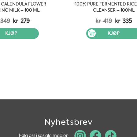
E CALENDULA FLOWER
100% PURE FERMENTED RICE
ING MILK – 100 ML
CLEANSER – 100ML
Opprinnelig
Nåværende
Opprinn
N
349
kr
279
kr
419
kr
335
pris
pris
pris
pr
var:
er:
var:
er
KJØP
KJØP
kr 349.
kr 279.
kr 419.
kr
Nyhetsbrev
Følg oss i sosiale medier: