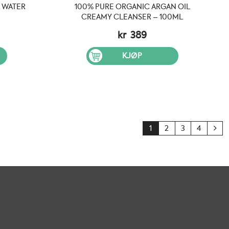
 WATER
100% PURE ORGANIC ARGAN OIL
CREAMY CLEANSER – 100ML
elig
åværende
kr
389
is
:
KJØP
 335.
1
2
3
4