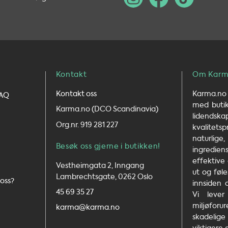
Kontakt
Om Karm
Kontakt oss
Karma.no 
FAQ
med butikk
Karma.no (DCO Scandinavia)
lidends
Org.nr. 919 281 227
kvalit
naturlig
Besøk oss gjerne i butikken!
ingrediens
effektive
Vestheimgata 2, Inngang
ut og føle
Lambrechtsgate, 0262 Oslo
oss?
innsiden 
45 69 35 27
Vi leve
miljøfo
karma@karma.no
skadelig