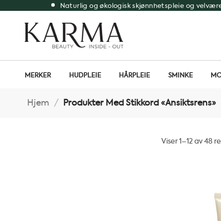
Skip
Naturlig og økologisk skjønnhetspleie og velvær
to
content
MERKER
HUDPLEIE
HÅRPLEIE
SMINKE
MO
Hjem
/
Produkter Med Stikkord «ansiktsrens»
Viser 1–12 av 48 r
Sortert
etter
propularitet