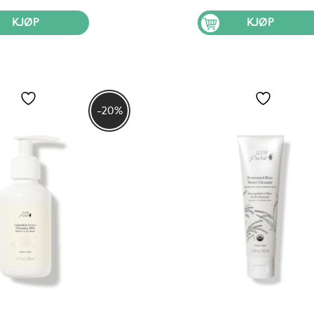
pris
pris
pris
pr
var:
er:
var:
er
KJØP
KJØP
kr 299.
kr 254.
kr 199.
kr
-20%