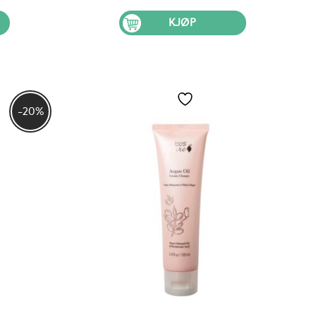
is
pris
pris
:
var:
er:
KJØP
 169.
kr 419.
kr 335.
-20%