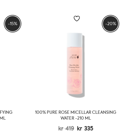
-15%
-20%
FYING
100% PURE ROSE MICELLAR CLEANSING
 ML
WATER -210 ML
elig
åværende
Opprinnelig
Nåværende
kr
419
kr
335