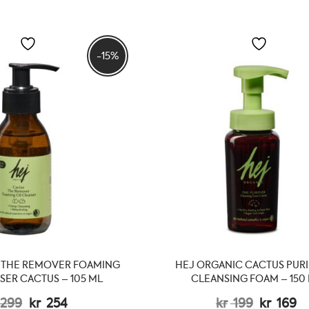
-15%
 THE REMOVER FOAMING
HEJ ORGANIC CACTUS PURI
SER CACTUS – 105 ML
CLEANSING FOAM – 150
Opprinnelig
Nåværende
Opprinn
N
299
kr
254
kr
199
kr
169