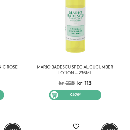
IC ROSE
MARIO BADESCU SPECIAL CUCUMBER
LOTION – 236ML
elig
åværende
Opprinnelig
Nåværende
kr
225
kr
113
is
pris
pris
:
var:
er:
KJØP
 169.
kr 225.
kr 113.