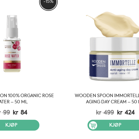
-15%
N 100% ORGANIC ROSE
WOODEN SPOON IMMORTELL
ATER – 50 ML
AGING DAY CREAM – 50
Opprinnelig
Nåværende
Opprinn
N
r
99
kr
84
kr
499
kr
424
pris
pris
pris
p
var:
er:
var:
e
KJØP
KJØP
kr 99.
kr 84.
kr 499.
k