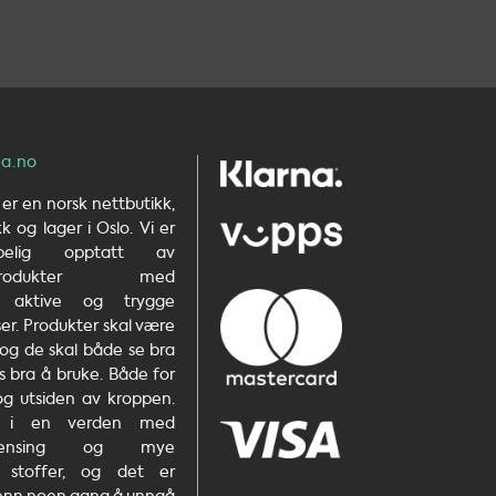
a.no
er en norsk nettbutikk,
 og lager i Oslo. Vi er
kapelig opptatt av
etsprodukter med
e, aktive og trygge
er. Produkter skal være
 og de skal både se bra
s bra å bruke. Både for
og utsiden av kroppen.
r i en verden med
rurensing og mye
e stoffer, og det er