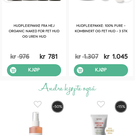
HUDPLEIEPAKKE FRA HEJ
HUDPLEIEPAKKE: 100% PURE -
ORGANIC NAKED FOR FET HUD
KOMBINERT OG FET HUD - 3 STK
OG UREN HUD
kr
976
kr
781
kr
1.307
kr
1.045
KJØP
KJØP
Andre kjøpte også
-50%
-15%