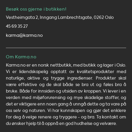
Besøk oss gjerne i butikken!
Vestheimgata 2, Inngang Lambrechtsgate, 0262 Oslo
45 69 35 27
karma@karma.no
Om Karma.no
Karma.no er en norsk nettbutikk, med butikk og lager i Oslo.
Vi er lidendskapelig opptatt av kvalitetsprodukter med
naturlige, aktive og trygge ingredienser. Produkter skal
være effektive og de skal både se bra ut og føles bra å
bruke. Både for innsiden og utsiden av kroppen. Vi lever i en
verden med miljøforurensing og mye skadelige stoffer, og
det er viktigere enn noen gang å unngå dette og ta vare på
oss selv og naturen. Vi har kunnskapen og gjør det enklere
for deg å velge renere og tryggere - og bra. Ta kontakt om
du ønsker hjelp til å oppnå en god hudhelse og velvære.