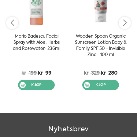
Mario Badescu Facial
Wooden Spoon Organic
Spray with Aloe, Herbs
Sunscreen Lotion Baby &
and Rosewater- 236ml
Family SPF 50 - Invisible
Zinc - 100 ml
kr
199
kr
99
kr
329
kr
280
KJØP
KJØP
Nyhetsbrev