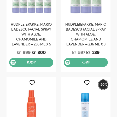
HUDPLEIEPAKKE: MARIO
HUDPLEIEPAKKE: MARIO
BADESCU FACIAL SPRAY
BADESCU FACIAL SPRAY
WITH ALOE,
WITH ALOE,
CHAMOMILE AND
CHAMOMILE AND
LAVENDER – 236 ML X 5
LAVENDER – 236 ML X 3
Opprinnelig
Nåværende
Opprinnelig
Nåvære
kr
999
kr
300
kr
597
kr
239
pris
pris
pris
pris
var:
er:
var:
er:
KJØP
KJØP
kr 999.
kr 300.
kr 597.
kr 239.
-20%