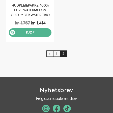
HUDPLEIEPAKKE: 100%
PURE WATERMELON
CUCUMBER WATER TRIO
Opprinnelig
Nåværende
kr
1.767
kr
1.414
pris
pris
var:
er:
KJØP
kr 1.767.
kr 1.414.
1
2
Nyhetsbrev
Følg oss i sosiale medier: