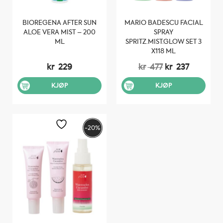
BIOREGENA AFTER SUN
MARIO BADESCU FACIAL
ALOE VERA MIST – 200
SPRAY
ML
SPRITZ.MIST.GLOW SET 3
X118 ML
Opprinnelig
Nåvære
kr
229
kr
477
kr
237
pris
pris
var:
er:
KJØP
KJØP
kr 477.
kr 237.
-20%