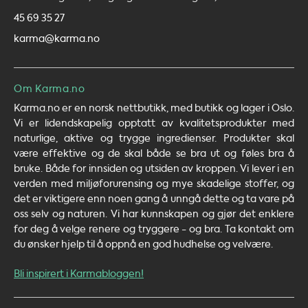
45 69 35 27
karma@karma.no
Om Karma.no
Karma.no er en norsk nettbutikk, med butikk og lager i Oslo.
Vi er lidendskapelig opptatt av kvalitetsprodukter med
naturlige, aktive og trygge ingredienser. Produkter skal
være effektive og de skal både se bra ut og føles bra å
bruke. Både for innsiden og utsiden av kroppen. Vi lever i en
verden med miljøforurensing og mye skadelige stoffer, og
det er viktigere enn noen gang å unngå dette og ta vare på
oss selv og naturen. Vi har kunnskapen og gjør det enklere
for deg å velge renere og tryggere - og bra. Ta kontakt om
du ønsker hjelp til å oppnå en god hudhelse og velvære.
Bli inspirert i Karmabloggen!