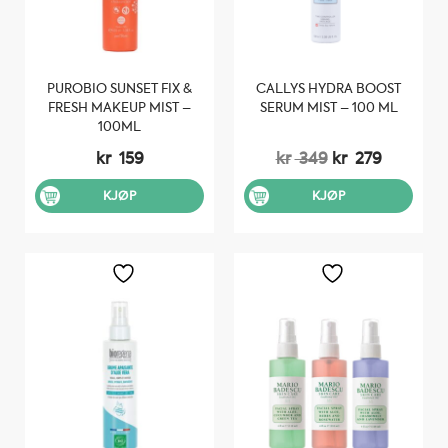
PUROBIO SUNSET FIX &
CALLYS HYDRA BOOST
FRESH MAKEUP MIST –
SERUM MIST – 100 ML
100ML
Opprinnelig
Nåvære
kr
159
kr
349
kr
279
pris
pris
var:
er:
KJØP
KJØP
kr 349.
kr 279.