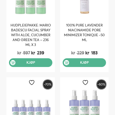
HUDPLEIEPAKKE: MARIO
100% PURE LAVENDER
BADESCU FACIAL SPRAY
NIACINAMIDE PORE
WITH ALOE, CUCUMBER
MINIMIZER TONIQUE -50
AND GREEN TEA – 236
ML
ML X 3
Opprinnelig
Nåværende
Opprinnelig
Nåvære
kr
597
kr
239
kr
229
kr
183
pris
pris
pris
pris
var:
er:
var:
er:
KJØP
KJØP
kr 597.
kr 239.
kr 229.
kr 183.
-70%
-60%