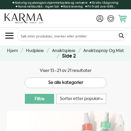
Skip
Naturlig og økologisk skjønnhetspleie og velvære
Gratis rådgivning
Norsk nettbutikk - ingen toll
Rask levering
Fri frakt over 699,-
to
content
/
/
/
Hjem
Hudpleie
Ansiktspleie
Ansiktsspray Og Mist
/
Side 2
Sortert
Viser 13–21 av 21 resultater
etter
Se alle kategorier
propularitet
Filtre