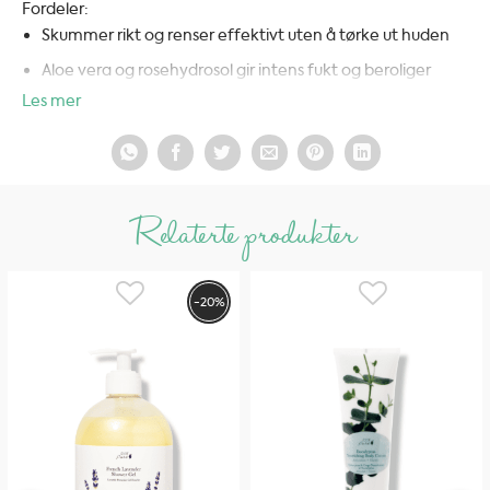
Fordeler:
Skummer rikt og renser effektivt uten å tørke ut huden
Aloe vera og rosehydrosol gir intens fukt og beroliger
huden
Les mer
Rødalger og grønn te beskytter hudens fuktbarriere
Mild lavendelduft – kjent for sine avslappende
egenskaper
Relaterte produkter
Sulfatfri og basert på milde kokosbaserte rensestoffer
Passer alle hudtyper – også sensitiv hud
Fri for: sulfater, syntetiske dufter, parabener, silikoner,
-20%
petrokjemikalier og andre sterke ingredienser.
100% naturlig | Vegansk | Glutenfri | Cruelty-free