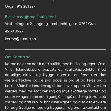
Org.nr. 919 281 227
Besøk oss gjerne i butikken!
Vestheimgata 2, Inngang Lambrechtsgate, 0262 Oslo
45 69 35 27
karma@karma.no
Om Karma.no
Karma.no er en norsk nettbutikk, med butikk og lager i Oslo.
Vi er lidendskapelig opptatt av kvalitetsprodukter med
naturlige, aktive og trygge ingredienser. Produkter skal
være effektive og de skal både se bra ut og føles bra å
bruke. Både for innsiden og utsiden av kroppen. Vi lever i en
verden med miljøforurensing og mye skadelige stoffer, og
det er viktigere enn noen gang å unngå dette og ta vare på
oss selv og naturen. Vi har kunnskapen og gjør det enklere
for deg å velge renere og tryggere - og bra. Ta kontakt om