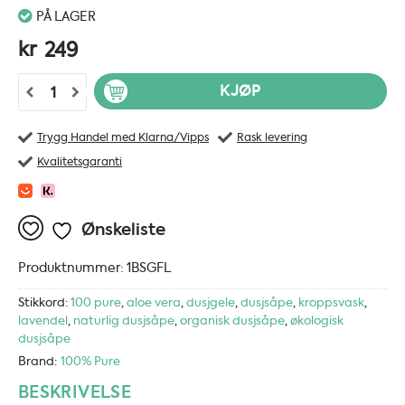
PÅ LAGER
kr
249
100% Pure French Lavender Shower Gel - 236ml antall
KJØP
Trygg Handel med Klarna/Vipps
Rask levering
Kvalitetsgaranti
Ønskeliste
Produktnummer:
1BSGFL
Stikkord:
100 pure
,
aloe vera
,
dusjgele
,
dusjsåpe
,
kroppsvask
,
lavendel
,
naturlig dusjsåpe
,
organisk dusjsåpe
,
økologisk
dusjsåpe
Brand:
100% Pure
BESKRIVELSE