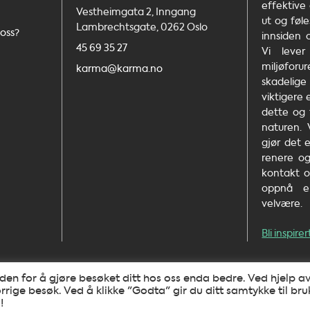
effektive
Vestheimgata 2, Inngang
ut og føle
Lambrechtsgate, 0262 Oslo
oss?
innsiden 
45 69 35 27
Vi leve
miljøfo
karma@karma.no
skadelig
viktigere
dette og 
naturen.
gjør det 
renere og
kontakt o
oppnå e
velvære.
Bli inspir
en for å gjøre besøket ditt hos oss enda bedre. Ved hjelp a
rrige besøk. Ved å klikke "Godta" gir du ditt samtykke til bru
Copyright 2026 ©
!