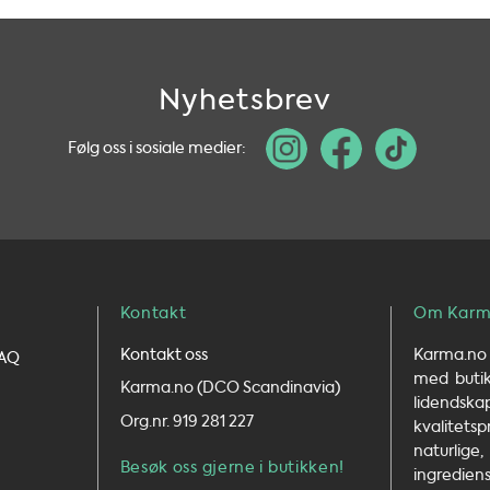
Nyhetsbrev
Følg oss i sosiale medier:
Kontakt
Om Karm
Kontakt oss
Karma.no 
FAQ
med butikk
Karma.no (DCO Scandinavia)
lidends
Org.nr. 919 281 227
kvalit
naturlig
Besøk oss gjerne i butikken!
ingrediens