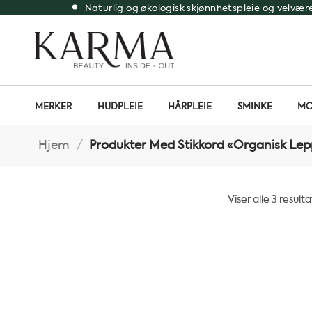
Skip
Naturlig og økologisk skjønnhetspleie og velvær
to
content
MERKER
HUDPLEIE
HÅRPLEIE
SMINKE
MO
Hjem
/
Produkter Med Stikkord «organisk Le
Viser alle 3 result
Sortert
etter
propularitet