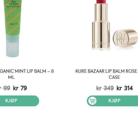
GANIC MINT LIP BALM – 8
KURE BAZAAR LIP BALM ROSE
ML
CASE
Opprinnelig
Nåværende
Opprinn
N
r
99
kr
79
kr
349
kr
314
pris
pris
pris
pr
var:
er:
var:
er
KJØP
KJØP
kr 99.
kr 79.
kr 349.
kr