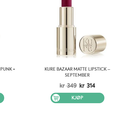
 PUNK +
KURE BAZAAR MATTE LIPSTICK –
SEPTEMBER
elig
åværende
Opprinnelig
Nåværende
kr
349
kr
314
is
pris
pris
:
var:
er:
KJØP
 314.
kr 349.
kr 314.