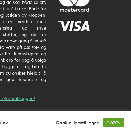
 og de skal både se bra
s bra å bruke. Både for
og utsiden av kroppen.
r i en verden med
rurensing og mye
e stoffer, og det er
 enn noen gang å unngå
ta vare på oss selv og
 Vi har kunnskapen og
enklere for deg å velge
 tryggere - og bra. Ta
m du ønsker hjelp til å
n god hudhelse og
ert i Karmabloggen!
v
k av
Cookie-innstillinger
GODTA