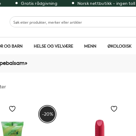
e
Gratis rådgivning
Norsk nettbutikk - ingen toll
R OG BARN
HELSE OG VELVÆRE
MENN
ØKOLOGISK
ppebalsam»
ater
-20%