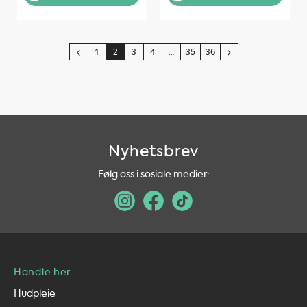
kr 439.
kr 351.
kr 499.
kr 399.
1
2
3
4
…
35
36
Nyhetsbrev
Følg oss i sosiale medier:
Handle her
Hudpleie