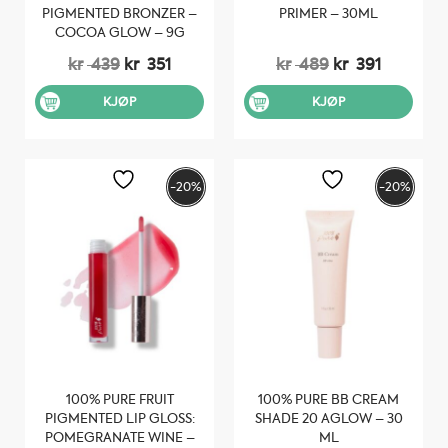
PIGMENTED BRONZER –
PRIMER – 30ML
COCOA GLOW – 9G
Opprinnelig
Nåværende
Opprinnelig
Nåvære
kr
439
kr
351
kr
489
kr
391
pris
pris
pris
pris
var:
er:
var:
er:
KJØP
KJØP
kr 439.
kr 351.
kr 489.
kr 391.
-20%
-20%
100% PURE FRUIT
100% PURE BB CREAM
PIGMENTED LIP GLOSS:
SHADE 20 AGLOW – 30
POMEGRANATE WINE –
ML