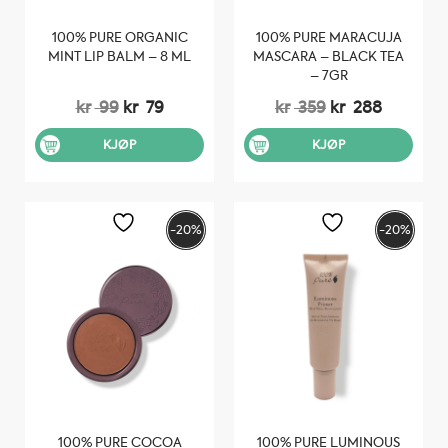
100% PURE ORGANIC
100% PURE MARACUJA
MINT LIP BALM – 8 ML
MASCARA – BLACK TEA
– 7GR
Opprinnelig
Nåværende
Opprinnelig
Nåvære
kr
99
kr
79
kr
359
kr
288
pris
pris
pris
pris
var:
er:
var:
er:
KJØP
KJØP
kr 99.
kr 79.
kr 359.
kr 288.
-20%
-20%
100% PURE COCOA
100% PURE LUMINOUS