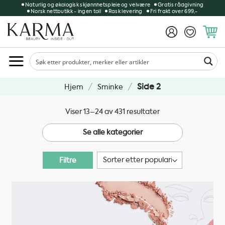
Skip
Naturlig og økologisk skjønnhetspleie og velvære
Gratis rådgivning
Norsk nettbutikk - ingen toll
Rask levering
Fri frakt over 699,-
to
content
/
/
Side 2
Hjem
Sminke
Sortert
Viser 13–24 av 431 resultater
etter
Se alle kategorier
propularitet
Filtre