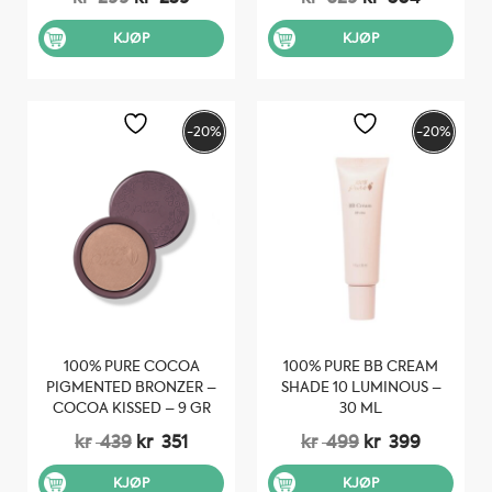
pris
pris
pris
pris
var:
er:
var:
er:
KJØP
KJØP
kr 299.
kr 239.
kr 629.
kr 504.
-20%
-20%
100% PURE COCOA
100% PURE BB CREAM
PIGMENTED BRONZER –
SHADE 10 LUMINOUS –
COCOA KISSED – 9 GR
30 ML
Opprinnelig
Nåværende
Opprinnelig
Nåvære
kr
439
kr
351
kr
499
kr
399
pris
pris
pris
pris
var:
er:
var:
er:
KJØP
KJØP