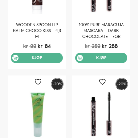
WOODEN SPOON LIP
100% PURE MARACUJA
BALM CHOCO KISS – 4,3
MASCARA – DARK
M
CHOCOLATE – 7GR
Opprinnelig
Nåværende
Opprinnelig
Nåvære
kr
99
kr
84
kr
359
kr
288
pris
pris
pris
pris
var:
er:
var:
er:
KJØP
KJØP
kr 99.
kr 84.
kr 359.
kr 288.
-20%
-20%