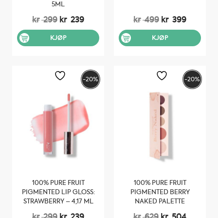
5ML
Opprinnelig
Nåværende
Opprinnelig
Nåvære
kr
299
kr
239
kr
499
kr
399
pris
pris
pris
pris
var:
er:
var:
er:
KJØP
KJØP
kr 299.
kr 239.
kr 499.
kr 399.
-20%
-20%
100% PURE FRUIT
100% PURE FRUIT
PIGMENTED LIP GLOSS:
PIGMENTED BERRY
STRAWBERRY – 4,17 ML
NAKED PALETTE
Opprinnelig
Nåværende
Opprinnelig
Nåvære
kr
299
kr
239
kr
629
kr
504