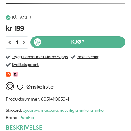
PÅ LAGER
kr
199
PuroBio Fillbrow Brush Pen Dark Brown 03 - 0.7 ml antall
KJØP
Trygg Handel med Klarna/Vipps
Rask levering
Kvalitetsgaranti
Ønskeliste
Produktnummer:
80514113659-1
Stikkord:
eyebrow
,
mascara
,
naturlig sminke
,
sminke
Brand:
PuroBio
BESKRIVELSE