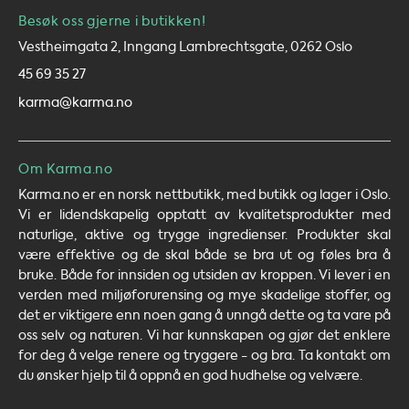
Besøk oss gjerne i butikken!
Vestheimgata 2, Inngang Lambrechtsgate, 0262 Oslo
45 69 35 27
karma@karma.no
Om Karma.no
Karma.no er en norsk nettbutikk, med butikk og lager i Oslo.
Vi er lidendskapelig opptatt av kvalitetsprodukter med
naturlige, aktive og trygge ingredienser. Produkter skal
være effektive og de skal både se bra ut og føles bra å
bruke. Både for innsiden og utsiden av kroppen. Vi lever i en
verden med miljøforurensing og mye skadelige stoffer, og
det er viktigere enn noen gang å unngå dette og ta vare på
oss selv og naturen. Vi har kunnskapen og gjør det enklere
for deg å velge renere og tryggere - og bra. Ta kontakt om
du ønsker hjelp til å oppnå en god hudhelse og velvære.