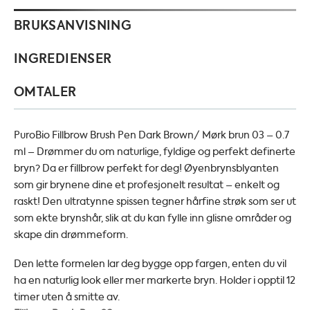
BRUKSANVISNING
INGREDIENSER
OMTALER
PuroBio Fillbrow Brush Pen Dark Brown/ Mørk brun 03 – 0.7
ml – Drømmer du om naturlige, fyldige og perfekt definerte
bryn? Da er fillbrow perfekt for deg! Øyenbrynsblyanten
som gir brynene dine et profesjonelt resultat – enkelt og
raskt! Den ultratynne spissen tegner hårfine strøk som ser ut
som ekte brynshår, slik at du kan fylle inn glisne områder og
skape din drømmeform.
Den lette formelen lar deg bygge opp fargen, enten du vil
ha en naturlig look eller mer markerte bryn. Holder i opptil 12
timer uten å smitte av.