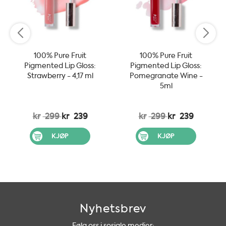
100% Pure Fruit
100% Pure Fruit
Pigmented Lip Gloss:
Pigmented Lip Gloss:
Strawberry - 4,17 ml
Pomegranate Wine -
5ml
kr
299
kr
239
kr
299
kr
239
KJØP
KJØP
Nyhetsbrev
Følg oss i sosiale medier: