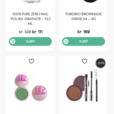
100% PURE ZERO NAIL
PUROBIO BROWMADE
POLISH: GRAPHITE – 13,3
FARGE 04 – 4G
ML
Opprinnelig
Nåværende
kr
149
kr
111
kr
169
pris
pris
var:
er:
KJØP
KJØP
kr 149.
kr 111.
-20%