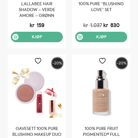
LALLABEE HAIR
100% PURE “BLUSHING
SHADOW – VERDE
LOVE” SET
AMORE – GRØNN
Opprinnelig
Nåvær
kr
159
kr
1.037
kr
830
pris
pris
var:
er:
KJØP
KJØP
kr 1.037.
kr 830.
-20%
-20%
GAVESETT 100% PURE
100% PURE FRUIT
BLUSHING MAKEUP DUO
PIGMENTED® FULL