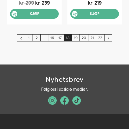
Opprinnelig
Nåværende
kr
299
kr
239
kr
219
pris
pris
var:
er:
KJØP
KJØP
kr 299.
kr 239.
1
2
…
16
17
18
19
20
21
22
Nyhetsbrev
Følg oss i sosiale medier: