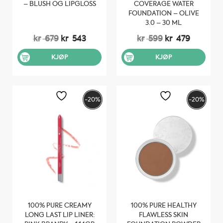
– BLUSH OG LIPGLOSS
COVERAGE WATER
FOUNDATION – OLIVE
3.0 – 30 ML
Opprinnelig
Nåværende
Opprinnelig
Nåvære
kr
679
kr
543
kr
599
kr
479
pris
pris
pris
pris
var:
er:
var:
er:
KJØP
KJØP
kr 679.
kr 543.
kr 599.
kr 479.
-20%
-20%
100% PURE CREAMY
100% PURE HEALTHY
LONG LAST LIP LINER:
FLAWLESS SKIN