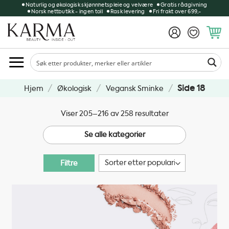
Skip
Naturlig og økologisk skjønnhetspleie og velvære
Gratis rådgivning
Norsk nettbutikk - ingen toll
Rask levering
Fri frakt over 699,-
to
content
/
/
/
Side 18
Hjem
Økologisk
Vegansk Sminke
Sortert
Viser 205–216 av 258 resultater
etter
Se alle kategorier
propularitet
Filtre