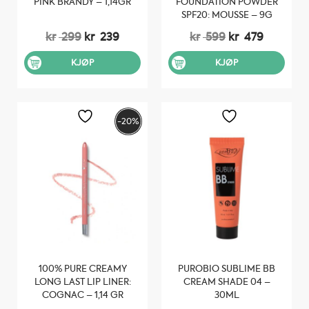
PINK BRANDY – 1,14GR
FOUNDATION POWDER
SPF20: MOUSSE – 9G
Opprinnelig
Nåværende
Opprinnelig
Nåvære
kr
299
kr
239
kr
599
kr
479
pris
pris
pris
pris
var:
er:
var:
er:
KJØP
KJØP
kr 299.
kr 239.
kr 599.
kr 479.
-20%
100% PURE CREAMY
PUROBIO SUBLIME BB
LONG LAST LIP LINER:
CREAM SHADE 04 –
COGNAC – 1,14 GR
30ML