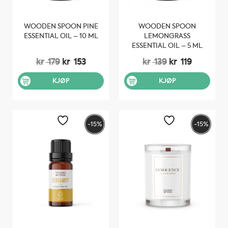
WOODEN SPOON PINE
WOODEN SPOON
ESSENTIAL OIL – 10 ML
LEMONGRASS
ESSENTIAL OIL – 5 ML
Opprinnelig
Nåværende
Opprinnelig
Nåvære
kr
179
kr
153
kr
139
kr
119
pris
pris
pris
pris
var:
er:
var:
er:
KJØP
KJØP
kr 179.
kr 153.
kr 139.
kr 119.
-15%
-15%