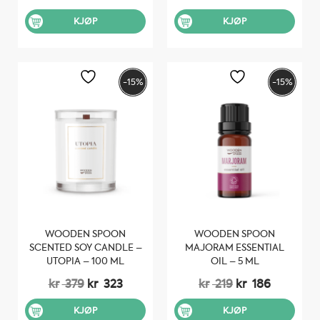
pris
pris
pris
pris
var:
er:
var:
er:
KJØP
KJØP
kr 259.
kr 220.
kr 209.
kr 178.
-15%
-15%
WOODEN SPOON
WOODEN SPOON
SCENTED SOY CANDLE –
MAJORAM ESSENTIAL
UTOPIA – 100 ML
OIL – 5 ML
Opprinnelig
Nåværende
Opprinnelig
Nåvære
kr
379
kr
323
kr
219
kr
186
pris
pris
pris
pris
var:
er:
var:
er:
KJØP
KJØP
kr 379.
kr 323.
kr 219.
kr 186.