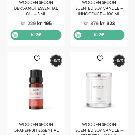
WOODEN SPOON
WOODEN SPOON
BERGAMOT ESSENTIAL
SCENTED SOY CANDLE –
OIL – 5 ML
INNOCENCE – 100 ML
Opprinnelig
Nåværende
Opprinnelig
Nåvære
kr
229
kr
195
kr
379
kr
323
pris
pris
pris
pris
var:
er:
var:
er:
KJØP
KJØP
kr 229.
kr 195.
kr 379.
kr 323.
-15%
-15%
WOODEN SPOON
WOODEN SPOON
GRAPEFRUIT ESSENTIAL
SCENTED SOY CANDLE –