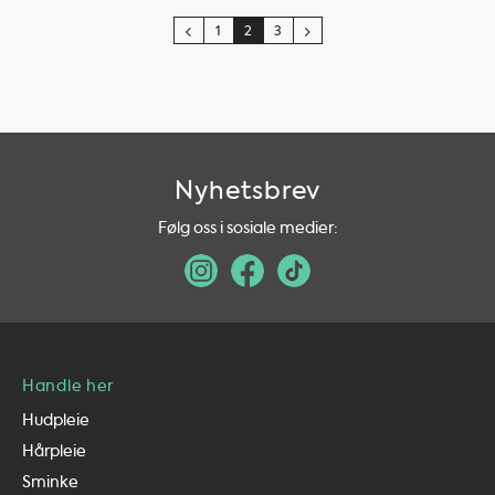
1
2
3
Nyhetsbrev
Følg oss i sosiale medier:
Handle her
Hudpleie
Hårpleie
Sminke