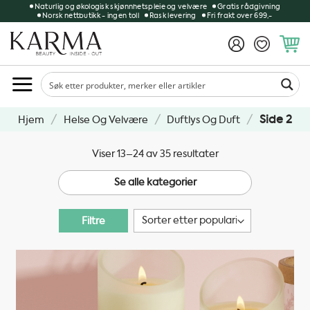
Skip
Naturlig og økologisk skjønnhetspleie og velvære
Gratis rådgivning
Norsk nettbutikk - ingen toll
Rask levering
Fri frakt over 699,-
to
content
/
/
/
Side 2
Hjem
Helse Og Velvære
Duftlys Og Duft
Sortert
Viser 13–24 av 35 resultater
etter
Se alle kategorier
propularitet
Filtre