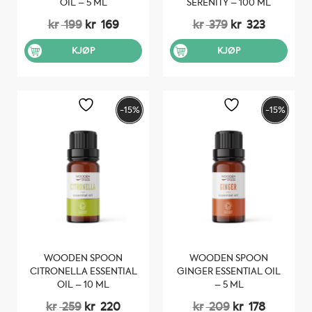
OIL – 5 ML
SERENITY – 100 ML
Opprinnelig
Nåværende
Opprinnelig
Nåvære
kr
199
kr
169
kr
379
kr
323
pris
pris
pris
pris
var:
er:
var:
er:
KJØP
KJØP
kr 199.
kr 169.
kr 379.
kr 323.
-15%
-15%
WOODEN SPOON
WOODEN SPOON
CITRONELLA ESSENTIAL
GINGER ESSENTIAL OIL
OIL – 10 ML
– 5 ML
Opprinnelig
Nåværende
Opprinnelig
Nåvære
kr
259
kr
220
kr
209
kr
178