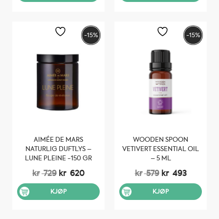
-15%
-15%
AIMÉE DE MARS
WOODEN SPOON
NATURLIG DUFTLYS –
VETIVERT ESSENTIAL OIL
LUNE PLEINE -150 GR
– 5 ML
Opprinnelig
Nåværende
Opprinnelig
Nåvære
kr
729
kr
620
kr
579
kr
493
pris
pris
pris
pris
var:
er:
var:
er:
KJØP
KJØP
kr 729.
kr 620.
kr 579.
kr 493.