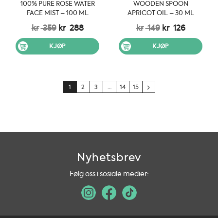
100% PURE ROSE WATER
WOODEN SPOON
FACE MIST – 100 ML
APRICOT OIL – 30 ML
Opprinnelig
Nåværende
Opprinnelig
Nåvære
kr
359
kr
288
kr
149
kr
126
pris
pris
pris
pris
var:
er:
var:
er:
KJØP
KJØP
kr 359.
kr 288.
kr 149.
kr 126.
1
2
3
…
14
15
Nyhetsbrev
Følg oss i sosiale medier: