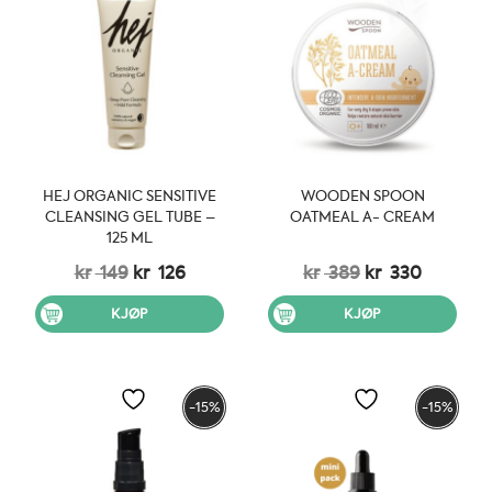
HEJ ORGANIC SENSITIVE
WOODEN SPOON
CLEANSING GEL TUBE –
OATMEAL A- CREAM
125 ML
Opprinnelig
Nåværende
Opprinnelig
Nåvære
kr
149
kr
126
kr
389
kr
330
pris
pris
pris
pris
var:
er:
var:
er:
KJØP
KJØP
kr 149.
kr 126.
kr 389.
kr 330.
-15%
-15%