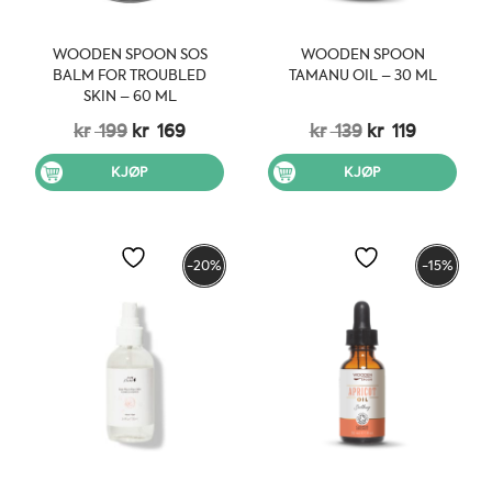
WOODEN SPOON SOS
WOODEN SPOON
BALM FOR TROUBLED
TAMANU OIL – 30 ML
SKIN – 60 ML
Opprinnelig
Nåværende
Opprinnelig
Nåvære
kr
199
kr
169
kr
139
kr
119
pris
pris
pris
pris
var:
er:
var:
er:
KJØP
KJØP
kr 199.
kr 169.
kr 139.
kr 119.
-20%
-15%