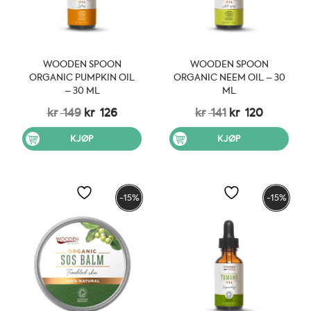
WOODEN SPOON
WOODEN SPOON
ORGANIC PUMPKIN OIL
ORGANIC NEEM OIL – 30
– 30 ML
ML
Opprinnelig
Nåværende
Opprinnelig
Nåvære
kr
149
kr
126
kr
141
kr
120
pris
pris
pris
pris
var:
er:
var:
er:
KJØP
KJØP
kr 149.
kr 126.
kr 141.
kr 120.
-15%
-15%