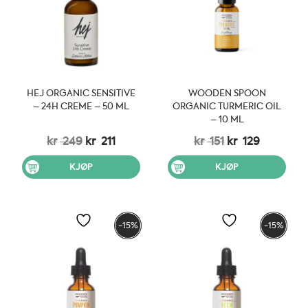
HEJ ORGANIC SENSITIVE
WOODEN SPOON
– 24H CREME – 50 ML
ORGANIC TURMERIC OIL
– 10 ML
Opprinnelig
Nåværende
Opprinnelig
Nåvære
kr
249
kr
211
kr
151
kr
129
pris
pris
pris
pris
var:
er:
var:
er:
KJØP
KJØP
kr 249.
kr 211.
kr 151.
kr 129.
-15%
-15%