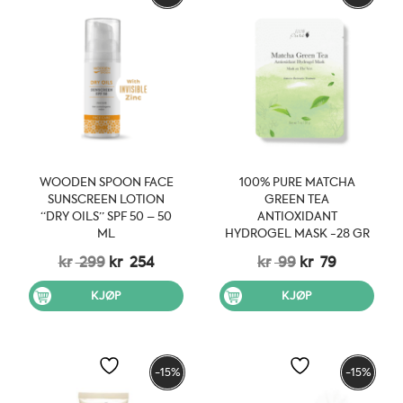
WOODEN SPOON FACE
100% PURE MATCHA
SUNSCREEN LOTION
GREEN TEA
“DRY OILS” SPF 50 – 50
ANTIOXIDANT
ML
HYDROGEL MASK -28 GR
Opprinnelig
Nåværende
Opprinnelig
Nåværen
kr
299
kr
254
kr
99
kr
79
pris
pris
pris
pris
var:
er:
var:
er:
KJØP
KJØP
kr 299.
kr 254.
kr 99.
kr 79.
-15%
-15%