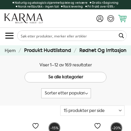
Skip
Naturlig og økologisk skjønnhetspleie og velvære
Gratis rådgivning
Norsk nettbutikk - ingen toll
Rask levering
Fri frakt over 699,-
to
content
/
Produkt Hudtilstand
/
Rødhet Og Irritasjon
Hjem
Sortert
Viser 1–12 av 169 resultater
etter
Se alle kategorier
propularitet
-15%
-20%