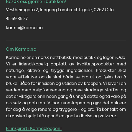
Besøk oss gjerne i butikken!
Vestheimgata 2, Inngang Lambrechtsgate, 0262 Oslo
45 69 35 27
karma@karma.no
Om Karma.no
Karma.no er en norsk nettbutikk, med butikk og lager i Oslo.
Vi er lidendskapelig opptatt av kvalitetsprodukter med
naturlige, aktive og trygge ingredienser. Produkter skal
være effektive og de skal både se bra ut og føles bra å
bruke. Både for innsiden og utsiden av kroppen. Vi lever i en
verden med miljøforurensing og mye skadelige stoffer, og
det er viktigere enn noen gang å unngå dette og ta vare på
oss selv og naturen. Vi har kunnskapen og gjør det enklere
for deg å velge renere og tryggere - og bra. Ta kontakt om
du ønsker hjelp til å oppnå en god hudhelse og velvære.
Bli inspirert i Karmabloggen!