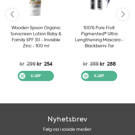
Wooden Spoon Organic
100% Pure Fruit
Sunscreen Lotion Baby &
Pigmented® Ultra
Family SPF 30 - Invisible
Lengthening Mascara -
Zinc - 100 ml
Blackberry 7gr
kr
299
kr
254
kr
359
kr
288
KJØP
KJØP
Nyhetsbrev
Følg oss i sosiale medier: