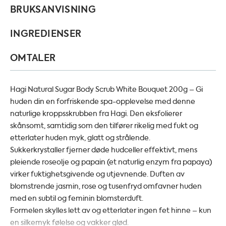
BRUKSANVISNING
INGREDIENSER
OMTALER
Hagi Natural Sugar Body Scrub White Bouquet 200g – Gi
huden din en forfriskende spa-opplevelse med denne
naturlige kroppsskrubben fra Hagi. Den eksfolierer
skånsomt, samtidig som den tilfører rikelig med fukt og
etterlater huden myk, glatt og strålende.
Sukkerkrystaller fjerner døde hudceller effektivt, mens
pleiende roseolje og papain (et naturlig enzym fra papaya)
virker fuktighetsgivende og utjevnende. Duften av
blomstrende jasmin, rose og tusenfryd omfavner huden
med en subtil og feminin blomsterduft.
Formelen skylles lett av og etterlater ingen fet hinne – kun
en silkemyk følelse og vakker glød.