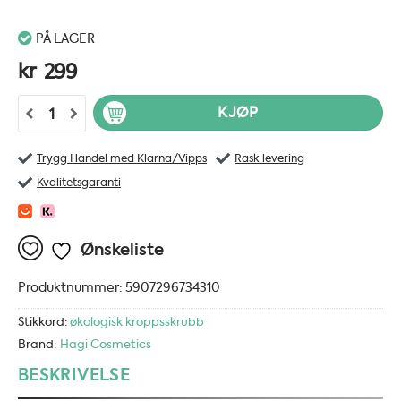
PÅ LAGER
kr
299
Hagi Natural Sugar Body Scrub White Bouquet - 200g antall
KJØP
Trygg Handel med Klarna/Vipps
Rask levering
Kvalitetsgaranti
Ønskeliste
Produktnummer:
5907296734310
Stikkord:
økologisk kroppsskrubb
Brand:
Hagi Cosmetics
BESKRIVELSE