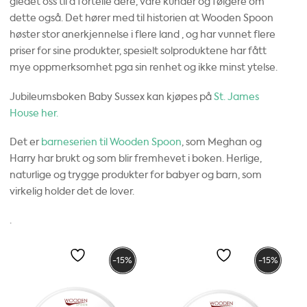
gledet oss til å fortelle dere, våre kunder og følgere om
dette også. Det hører med til historien at Wooden Spoon
høster stor anerkjennelse i flere land , og har vunnet flere
priser for sine produkter, spesielt solproduktene har fått
mye oppmerksomhet pga sin renhet og ikke minst ytelse.
Jubileumsboken Baby Sussex kan kjøpes på
St. James
House her.
Det er
barneserien til Wooden Spoon
, som Meghan og
Harry har brukt og som blir fremhevet i boken. Herlige,
naturlige og trygge produkter for babyer og barn, som
virkelig holder det de lover.
.
-15%
-15%