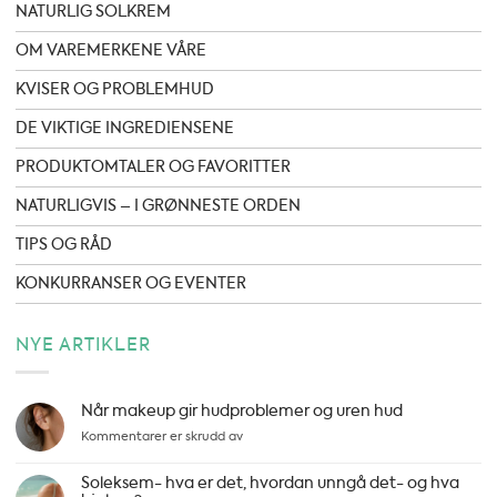
NATURLIG SOLKREM
OM VAREMERKENE VÅRE
KVISER OG PROBLEMHUD
DE VIKTIGE INGREDIENSENE
PRODUKTOMTALER OG FAVORITTER
NATURLIGVIS – I GRØNNESTE ORDEN
TIPS OG RÅD
KONKURRANSER OG EVENTER
NYE ARTIKLER
Når makeup gir hudproblemer og uren hud
for
Kommentarer er skrudd av
Når
makeup
Soleksem- hva er det, hvordan unngå det- og hva
gir