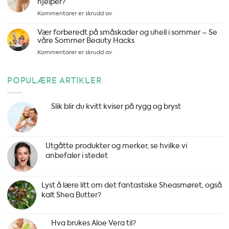
hjelper?
hudproblemer
for
Kommentarer er skrudd av
og
Soleksem-
uren
hva
Vær forberedt på småskader og uhell i sommer – Se
hud
er
våre Sommer Beauty Hacks
det,
for
Kommentarer er skrudd av
hvordan
Vær
unngå
forberedt
det-
på
POPULÆRE ARTIKLER
og
småskader
hva
og
hjelper?
uhell
Slik blir du kvitt kviser på rygg og bryst
i
sommer
–
Se
Utgåtte produkter og merker, se hvilke vi
våre
anbefaler i stedet
Sommer
Beauty
Hacks
Lyst å lære litt om det fantastiske Sheasmøret, også
kalt Shea Butter?
Hva brukes Aloe Vera til?