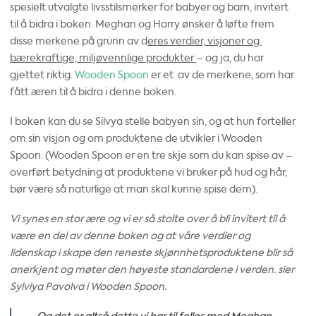
spesielt utvalgte livsstilsmerker for babyer og barn, invitert
til å bidra i boken. Meghan og Harry ønsker å løfte frem
disse merkene på grunn av d
eres verdier, visjoner og
bærekraftige, miljøvennlige produkter
– og ja, du har
gjettet riktig.
Wooden Spoon
er et av de merkene, som har
fått æren til å bidra i denne boken.
I boken kan du se Silvya stelle babyen sin, og at hun forteller
om sin visjon og om produktene de utvikler i Wooden
Spoon. (Wooden Spoon er en tre skje som du kan spise av –
overført betydning at produktene vi bruker på hud og hår,
bør være så naturlige at man skal kunne spise dem).
Vi synes en stor ære og vi er så stolte over å bli invitert til å
være en del av denne boken og at våre verdier og
lidenskap i skape den reneste skjønnhetsproduktene blir så
anerkjent og møter den høyeste standardene i verden. sier
Sylviya Pavolva i Wooden Spoon.