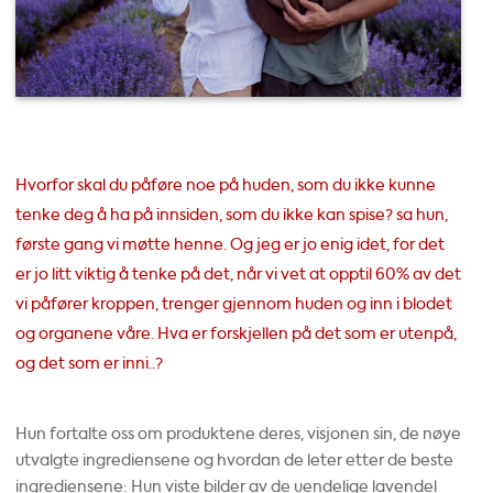
Hvorfor skal du påføre noe på huden, som du ikke kunne
tenke deg å ha på innsiden, som du ikke kan spise? sa hun,
første gang vi møtte henne. Og jeg er jo enig idet, for det
er jo litt viktig å tenke på det, når vi vet at opptil 60% av det
vi påfører kroppen, trenger gjennom huden og inn i blodet
og organene våre. Hva er forskjellen på det som er utenpå,
og det som er inni..?
Hun fortalte oss om produktene deres, visjonen sin, de nøye
utvalgte ingrediensene og hvordan de leter etter de beste
ingrediensene: Hun viste bilder av de uendelige lavendel