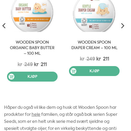
WOODEN SPOON
WOODEN SPOON
ORGANIC BABY BUTTER
DIAPER CREAM – 100 ML
– 100 ML
Opprinnelig
Nåværen
kr
249
kr
211
ende
Opprinnelig
Nåværende
kr
249
kr
211
pris
pris
pris
pris
KJØP
var:
er:
KJØP
var:
er:
kr 249.
kr 211.
kr 249.
kr 211.
Håper du også vil like dem og husk at Wooden Spoon har
produkter for
hele
familien, og står også bak serien Super
Seeds, som er en helt unik serie med svært sjeldne og
spesielt utvalgte oljer, for en virkelig beskyttende og anti