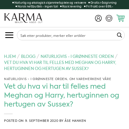
Skip
Naturlig og økologisk skjønnhetspleie og velvære
Gratis rådgivning
Norsk nettbutikk - ingen toll
Rask levering
Fri frakt over 699,-
to
content
/
/
/
HJEM
BLOGG
NATURLIGVIS - I GRØNNESTE ORDEN
VET DU HVA VI HAR TIL FELLES MED MEGHAN OG HARRY,
HERTUGINNEN OG HERTUGEN AV SUSSEX?
NATURLIGVIS - I GRØNNESTE ORDEN
,
OM VAREMERKENE VÅRE
Vet du hva vi har til felles med
Meghan og Harry, hertuginnen og
hertugen av Sussex?
POSTED ON
9. SEPTEMBER 2020
BY
ÅSE HANKEN