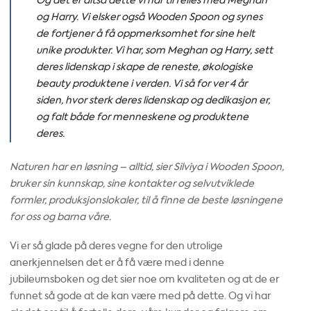
Og det er altså dette vi har til felles med Meghan
og Harry. Vi elsker også Wooden Spoon og synes
de fortjener å få oppmerksomhet for sine helt
unike produkter. Vi har, som Meghan og Harry, sett
deres lidenskap i skape de reneste, økologiske
beauty produktene i verden. Vi så for ver 4 år
siden, hvor sterk deres lidenskap og dedikasjon er,
og falt både for menneskene og produktene
deres.
Naturen har en løsning – alltid, sier Silviya i Wooden Spoon,
bruker sin kunnskap, sine kontakter og selvutviklede
formler, produksjonslokaler, til å finne de beste løsningene
for oss og barna våre.
Vi er så glade på deres vegne for den utrolige
anerkjennelsen det er å få være med i denne
jubileumsboken og det sier noe om kvaliteten og at de er
funnet så gode at de kan være med på dette. Og vi har