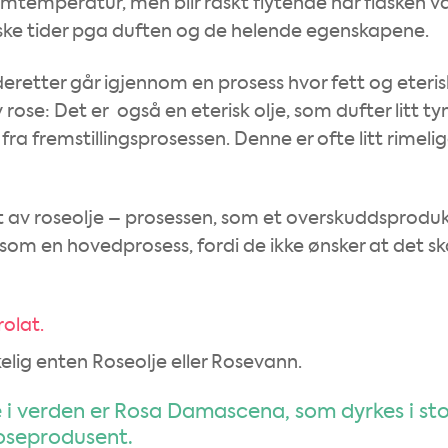
mtemperatur, men blir raskt flytende når flasken v
riske tider pga duften og de helende egenskapene.
deretter går igjennom en prosess hvor fett og eteris
 rose: Det er også en eterisk olje, som dufter litt t
ra fremstillingsprosessen. Denne er ofte litt rimelig
t av roseolje – prosessen, som et overskuddsproduk
som en hovedprosess, fordi de ikke ønsker at det sk
rolat.
elig enten Roseolje eller Rosevann.
 i verden er Rosa Damascena, som dyrkes i sto
roseprodusent.