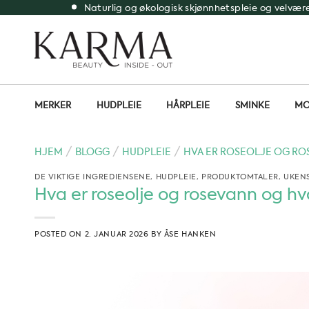
Skip
Naturlig og økologisk skjønnhetspleie og velvær
to
content
MERKER
HUDPLEIE
HÅRPLEIE
SMINKE
MO
/
/
/
HJEM
BLOGG
HUDPLEIE
HVA ER ROSEOLJE OG RO
DE VIKTIGE INGREDIENSENE
,
HUDPLEIE
,
PRODUKTOMTALER
,
UKENS
Hva er roseolje og rosevann og hv
POSTED ON
2. JANUAR 2026
BY
ÅSE HANKEN