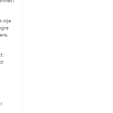
armes i
k olje
yngre
ere,
t.
al
r