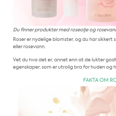
Du finner produkter med roseolje og rosevann
Roser er nydelige blomster, og du har sikker
eller rosevann.
Vet du hva det er, annet enn at de lukter godt o
egenskaper, som er utrolig bra for huden og h
FAKTA OM R