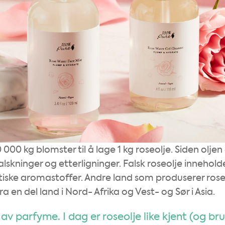
0 kg blomster til å lage 1 kg roseolje. Siden oljen 
alskninger og etterligninger. Falsk roseolje innehold
tiske aromastoffer. Andre land som produserer rose
 en del land i Nord- Afrika og Vest- og Sør i Asia.
g av parfyme. I dag er roseolje like kjent (og br