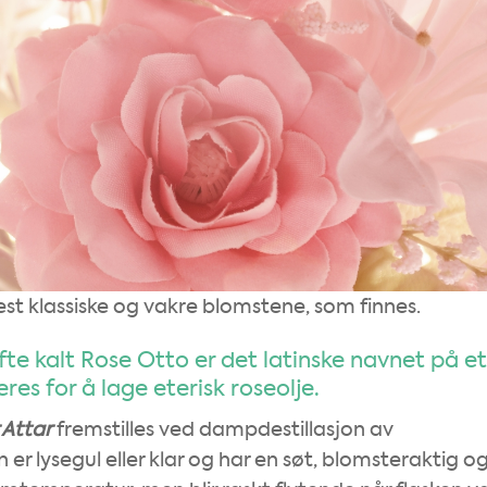
st klassiske og vakre blomstene, som finnes.
te kalt Rose Otto er det latinske navnet på et
eres for å lage eterisk roseolje.
 Attar
fremstilles ved dampdestillasjon av
er lysegul eller klar og har en søt, blomsteraktig o