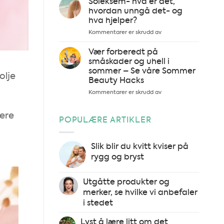
Soleksem- hva er det,
gir
hvordan unngå det- og
hudproblemer
hva hjelper?
og
for
Kommentarer er skrudd av
uren
Soleksem-
hud
hva
Vær forberedt på
er
småskader og uhell i
det,
sommer – Se våre Sommer
olje
hvordan
Beauty Hacks
unngå
det-
for
Kommentarer er skrudd av
og
Vær
hva
forberedt
lere
hjelper?
på
POPULÆRE ARTIKLER
småskader
og
uhell
Slik blir du kvitt kviser på
i
rygg og bryst
sommer
–
Se
Utgåtte produkter og
våre
merker, se hvilke vi anbefaler
Sommer
i stedet
Beauty
Hacks
Lyst å lære litt om det