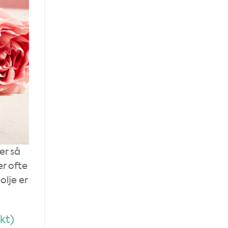
er så
er ofte
olje er
ukt)