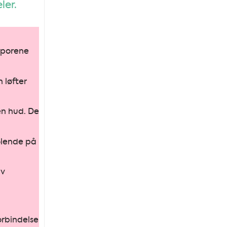
ler.
 porene
 løfter
en hud. De
jølende på
av
orbindelse