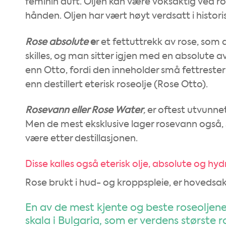
feminin duft. Oljen kan være voksaktig ved ro
hånden. Oljen har vært høyt verdsatt i histo
Rose absolute
e
r et fettuttrekk av rose, som 
skilles, og man sitter igjen med en absolute av
enn Otto, fordi den inneholder små fettrester f
enn destillert eterisk roseolje (Rose Otto).
Rosevann eller Rose Water
,
er oftest utvunne
Men de mest eksklusive lager rosevann også, 
være etter destillasjonen.
Disse kalles også eterisk olje, absolute og hyd
Rose brukt i hud- og kroppspleie, er hovedsak
En av de mest kjente og beste roseoljene
skala i Bulgaria, som er verdens største 