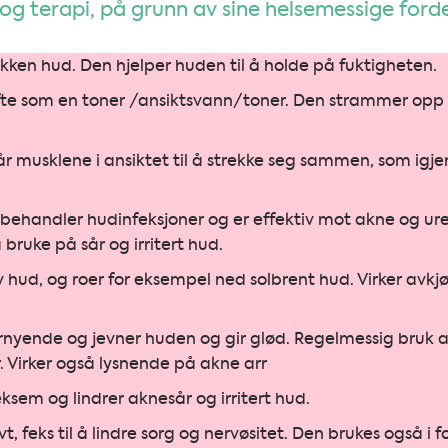
og terapi, på grunn av sine helsemessige forde
ukken hud. Den hjelper huden til å holde på fuktigheten.
s ofte som en toner /ansiktsvann/toner. Den strammer opp
får musklene i ansiktet til å strekke seg sammen, som igjen
 behandler hudinfeksjoner og er effektiv mot akne og ur
bruke på sår og irritert hud.
v hud, og roer for eksempel ned solbrent hud. Virker avk
fornyende og jevner huden og gir glød. Regelmessig bruk 
. Virker også lysnende på akne arr
em og lindrer aknesår og irritert hud.
, feks til å lindre sorg og nervøsitet. Den brukes også i f