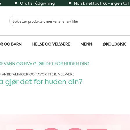
e
Gratis rådgivning
Norsk nettbutikk - ingen toll
R OG BARN
HELSE OG VELVÆRE
MENN
ØKOLOGISK
SEVANN OG HVA GJØR DET FOR HUDEN DIN?
 ANBEFALINGER OG FAVORITTER
,
VELVÆRE
a gjør det for huden din?