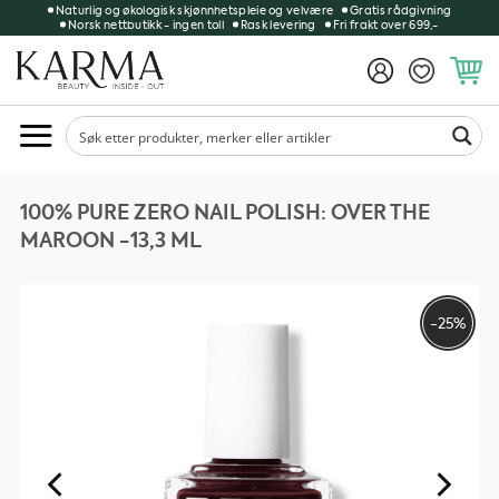
Skip
Naturlig og økologisk skjønnhetspleie og velvære
Gratis rådgivning
Norsk nettbutikk - ingen toll
Rask levering
Fri frakt over 699,-
to
content
100% PURE ZERO NAIL POLISH: OVER THE
MAROON -13,3 ML
-25%