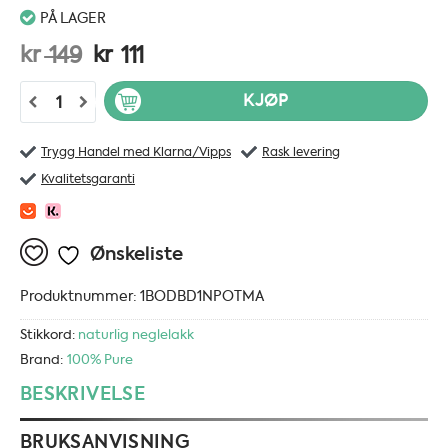
PÅ LAGER
Opprinnelig
Nåværende
kr
kr
149
111
pris
pris
100% Pure Zero Nail Polish: Over the Maroon -13,3 ml antall
KJØP
var:
er:
kr 149.
kr 111.
Trygg Handel med Klarna/Vipps
Rask levering
Kvalitetsgaranti
Ønskeliste
Produktnummer:
1BODBD1NPOTMA
Stikkord:
naturlig neglelakk
Brand:
100% Pure
BESKRIVELSE
BRUKSANVISNING