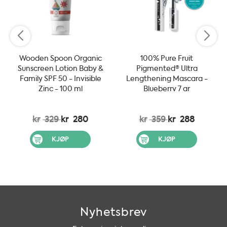
Wooden Spoon Organic
100% Pure Fruit
Sunscreen Lotion Baby &
Pigmented® Ultra
Family SPF 50 - Invisible
Lengthening Mascara -
Zinc - 100 ml
Blueberry 7 gr
kr
329
kr
280
kr
359
kr
288
KJØP
KJØP
Nyhetsbrev