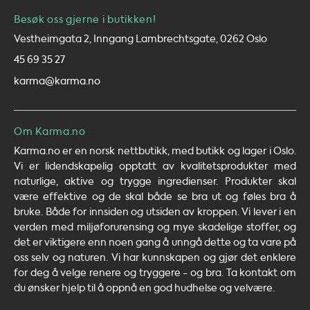
Besøk oss gjerne i butikken!
Vestheimgata 2, Inngang Lambrechtsgate, 0262 Oslo
45 69 35 27
karma@karma.no
Om Karma.no
Karma.no er en norsk nettbutikk, med butikk og lager i Oslo.
Vi er lidendskapelig opptatt av kvalitetsprodukter med
naturlige, aktive og trygge ingredienser. Produkter skal
være effektive og de skal både se bra ut og føles bra å
bruke. Både for innsiden og utsiden av kroppen. Vi lever i en
verden med miljøforurensing og mye skadelige stoffer, og
det er viktigere enn noen gang å unngå dette og ta vare på
oss selv og naturen. Vi har kunnskapen og gjør det enklere
for deg å velge renere og tryggere - og bra. Ta kontakt om
du ønsker hjelp til å oppnå en god hudhelse og velvære.