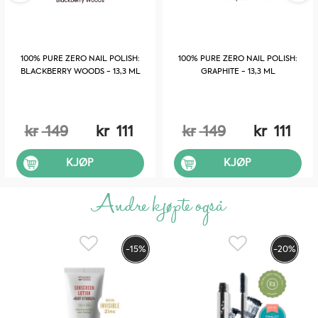
Sulfater
Bisfenol-A
Aceton
100% PURE ZERO NAIL POLISH:
100% PURE ZERO NAIL POLISH:
Nonylfenoletoxylat
BLACKBERRY WOODS - 13,3 ML
GRAPHITE - 13,3 ML
Neglelakkene er :
kr
149
kr
111
kr
149
kr
111
Fruktpigmenterte
Naturlige
KJØP
KJØP
Veganske
Andre kjøpte også
Ikke testet på dyr
Glutenfri
-15%
-20%