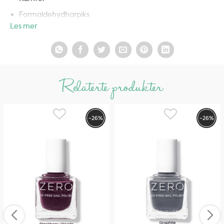
Formaldehydharpiks
Les mer
Xylen
Parabener
Parfyme
Relaterte produkter
Ftalater
Dibutylftalat (DBP)
Etyltosylamid
-26%
-26%
Trifenylfosfat (TPHP)
Animalske ingredienser
Metylisotiazolinon (MIT)
Hydrokinonmonometyleter (MEHQ)
Gluten
Palmeolje