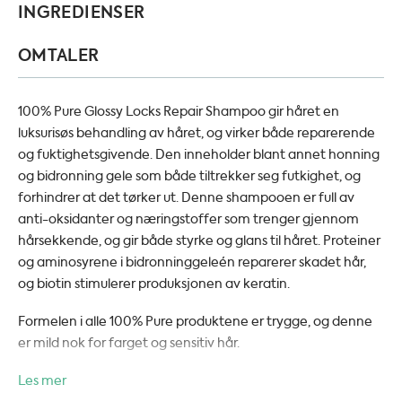
INGREDIENSER
OMTALER
100% Pure Glossy Locks Repair Shampoo gir håret en
luksurisøs behandling av håret, og virker både reparerende
og fuktighetsgivende. Den inneholder blant annet honning
og bidronning gele som både tiltrekker seg futkighet, og
forhindrer at det tørker ut. Denne shampooen er full av
anti-oksidanter og næringstoffer som trenger gjennom
hårsekkende, og gir både styrke og glans til håret. Proteiner
og aminosyrene i bidronninggeleén reparerer skadet hår,
og biotin stimulerer produksjonen av keratin.
Formelen i alle 100% Pure produktene er trygge, og denne
er mild nok for farget og sensitiv hår.
Les mer
Inneholder ikke syntetiske kjemikalier, kunstige dufter,