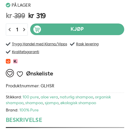
PÅ LAGER
Opprinnelig
Nåværende
kr
kr
399
319
pris
pris
100% Pure Glossy Locks Repair Shampoo - 390 ml antall
KJØP
var:
er:
kr 399.
kr 319.
Trygg Handel med Klarna/Vipps
Rask levering
Kvalitetsgaranti
Ønskeliste
Produktnummer:
GLHSR
Stikkord:
100 pure
,
aloe vera
,
naturlig shampoo
,
organisk
shampoo
,
shampoo
,
sjampo
,
økologisk shampoo
Brand:
100% Pure
BESKRIVELSE