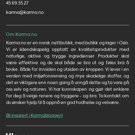
45 69 35 27
karma@karma.no
Om Karma.no
Karma.no er en norsk nettbutikk, med butikk og lager i Oslo.
Vi er lidendskapelig opptatt av kvalitetsprodukter med
naturlige, aktive og trygge ingredienser. Produkter skal
være effektive og de skal både se bra ut og føles bra å
bruke. Både for innsiden og utsiden av kroppen. Vi lever i en
verden med miljøforurensing og mye skadelige stoffer, og
det er viktigere enn noen gang å unngå dette og ta vare på
oss selv og naturen. Vi har kunnskapen og gjør det enklere
for deg å velge renere og tryggere - og bra. Ta kontakt om
du ønsker hjelp til å oppnå en god hudhelse og velvære.
Bli inspirert i Karmabloggen!