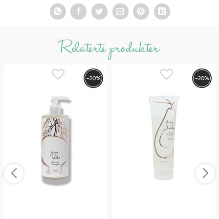
kjemiske konserveringsmidler, sulfater, vaskemidler eller
andre sterke ingredienser, og er skånsom nok for
fargebehandlet hår. Kan brukes av alle hårtyper.
Relaterte produkter
Produkter fra 100% Pure er fremstilt av helt naturlige
ingredienser på en økologisk måte helt uten såpe, kjemiske
tilsetningsstoffer, syntetiske kjemikalier, farge eller andre
-20%
-20%
skadelige ingredienser.
Produktene er 100% naturlige, 100% veganiske og
glutenfrie.