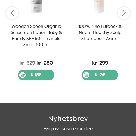
Wooden Spoon Organic
100% Pure Burdock &
Sunscreen Lotion Baby &
Neem Healthy Scalp
Family SPF 50 - Invisible
Shampoo - 236ml
Zinc - 100 ml
kr
329
kr
280
kr
299
KJØP
KJØP
Nyhetsbrev
Følg oss i sosiale medier: