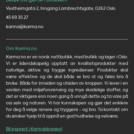
Besøk oss gjerne i butikken!
Vestheimgata 2, Inngang Lambrechtsgate, 0262 Oslo
45 69 35 27
karma@karma.no
Om Karma.no
Karma.no er en norsk nettbutikk, med butikk og lager i Oslo.
Vi er lidendskapelig opptatt av kvalitetsprodukter med
naturlige, aktive og trygge ingredienser. Produkter skal
være effektive og de skal både se bra ut og føles bra å
bruke. Både for innsiden og utsiden av kroppen. Vi lever i en
verden med miljøforurensing og mye skadelige stoffer, og
det er viktigere enn noen gang å unngå dette og ta vare på
oss selv og naturen. Vi har kunnskapen og gjør det enklere
for deg å velge renere og tryggere - og bra. Ta kontakt om
du ønsker hjelp til å oppnå en god hudhelse og velvære.
Bli inspirert i Karmabloggen!