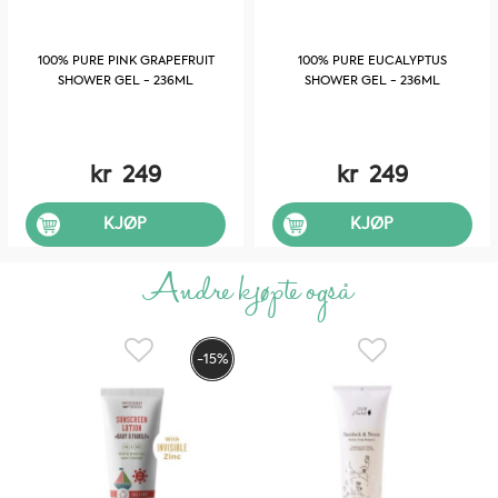
100% PURE® – the purest there is – 100% PURE® er sunt for
100% PURE PINK GRAPEFRUIT
100% PURE EUCALYPTUS
deg.
SHOWER GEL - 236ML
SHOWER GEL - 236ML
kr
249
kr
249
KJØP
KJØP
Andre kjøpte også
-15%