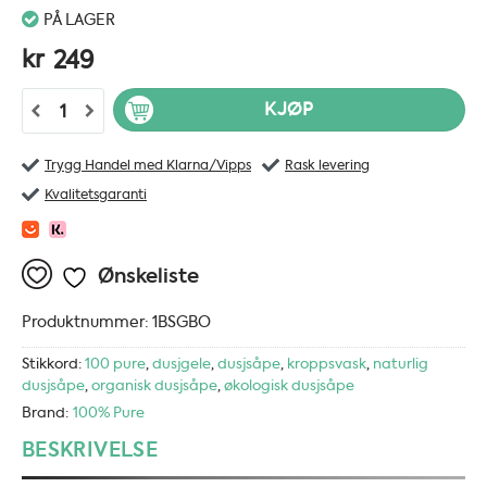
PÅ LAGER
kr
249
100% Pure Blood Orange Shower Gel - 236ml antall
KJØP
Trygg Handel med Klarna/Vipps
Rask levering
Kvalitetsgaranti
Ønskeliste
Produktnummer:
1BSGBO
Stikkord:
100 pure
,
dusjgele
,
dusjsåpe
,
kroppsvask
,
naturlig
dusjsåpe
,
organisk dusjsåpe
,
økologisk dusjsåpe
Brand:
100% Pure
BESKRIVELSE